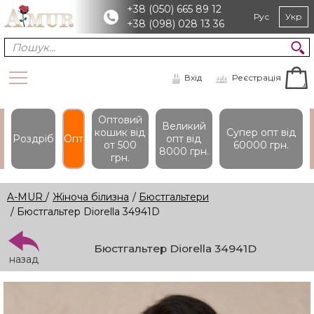
+38 (050) 665 89 12
Рус
Укр
+38 (098) 028 13 36
Вхід
Реєстрація
Оптовий
Великий
кошик вiд
Супер опт вiд
Роздріб
Опт
опт вiд
от 500
60000 грн.
8000 грн.
грн.
A-MUR
/
Жіноча білизна
/
Бюстгальтери
/ Бюстгальтер Diorella 34941D
Бюстгальтер Diorella 34941D
назад