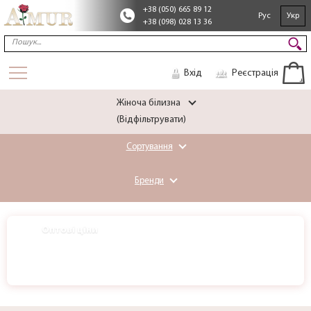
+38 (050) 665 89 12
Рус
Укр
+38 (098) 028 13 36
Вхід
Реєстрація
Жіноча білизна
(Відфільтрувати)
Сортування
Бренди
Оптові ціни
ОПТ
Зареєструйтесь для доступу
Реєстрація →