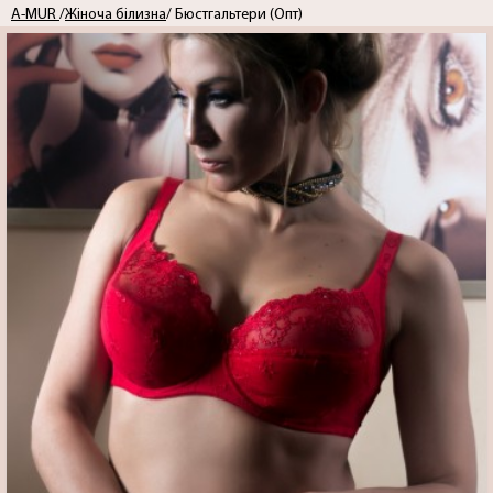
A-MUR
/
Жіноча білизна
/ Бюстгальтери (Опт)