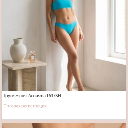
Труси жіночі Acousma T6378H
Оптовая регистрация