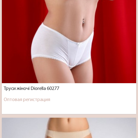
Труси жіночі Diorella 60277
Оптовая регистрация