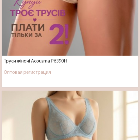
Труси жіночі Acousma P6390H
Оптовая регистрация