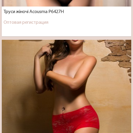
Труси жіночі Acousma P6427H
Оптовая регистрация