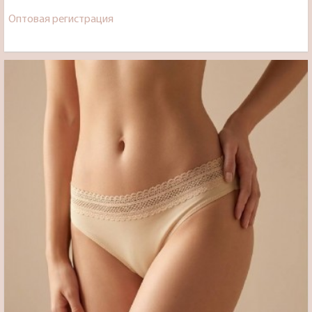
Оптовая регистрация