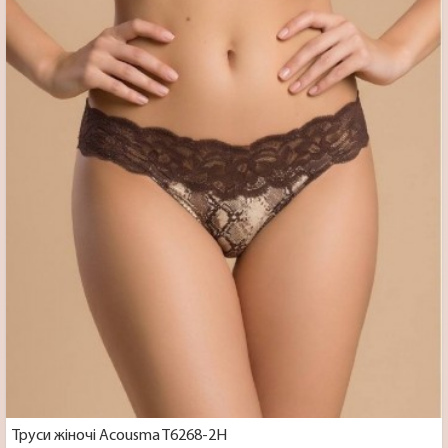
Труси жіночі Acousma T6268-2H