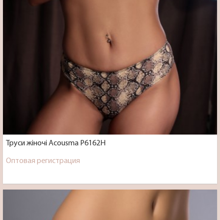
Труси жіночі Acousma P6162H
Оптовая регистрация