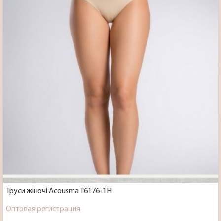
Труси жіночі Acousma T6176-1H
Оптовая регистрация