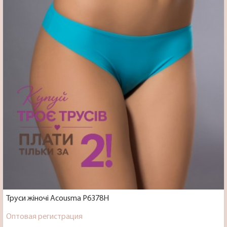
Труси жіночі Acousma P6378H
Оптовая регистрация