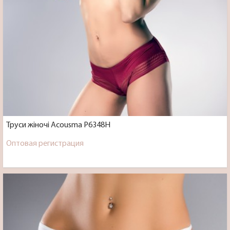
Труси жіночі Acousma P6348H
Оптовая регистрация