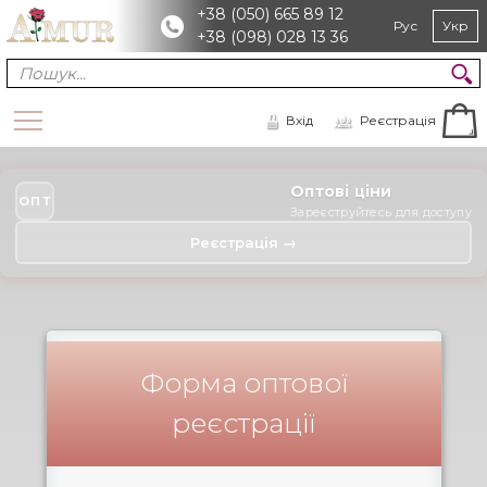
+38 (050) 665 89 12
Рус
Укр
+38 (098) 028 13 36
Вхід
Реєстрація
Оптові ціни
ОПТ
Зареєструйтесь для доступу
Реєстрація →
Форма оптової
реєстрації