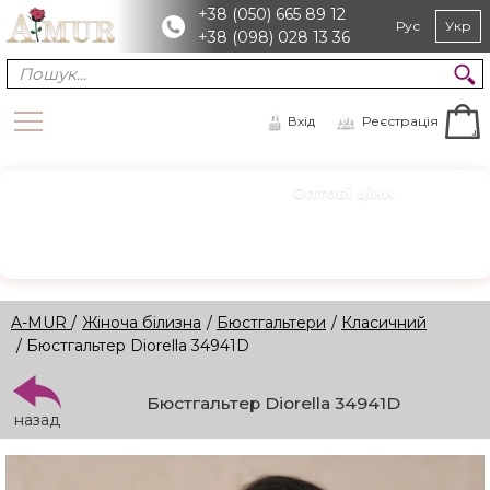
+38 (050) 665 89 12
Рус
Укр
+38 (098) 028 13 36
Вхід
Реєстрація
Оптові ціни
ОПТ
Зареєструйтесь для доступу
Реєстрація →
A-MUR
/
Жіноча білизна
/
Бюстгальтери
/
Класичний
/ Бюстгальтер Diorella 34941D
Бюстгальтер Diorella 34941D
назад