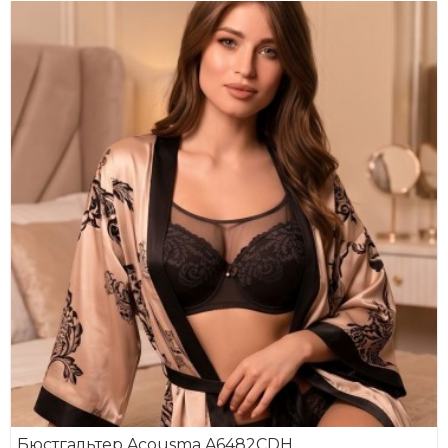
Бюстгальтер Acousma A6482CDH