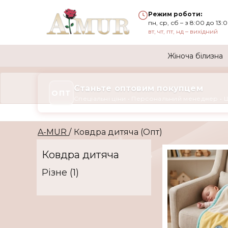
Режим роботи:
пн, ср, сб – з 8:00 до 13:
вт, чт, пт, нд – вихідний
Жіноча білизна
Станьте оптовим покупцем
ОПТ
Спеціальні ціни • Персональний менеджер • 
A-MUR
/
Ковдра дитяча (Опт)
Ковдра дитяча
Дитяча ковдра, 
105см*130см, усе
Різне (1)
силіконі, мініма
замовлення 3 шт
Всі ковдри трох