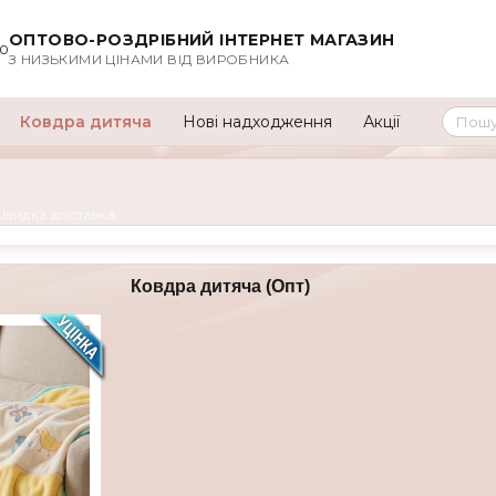
ОПТОВО-РОЗДРІБНИЙ ІНТЕРНЕТ МАГАЗИН
00
З НИЗЬКИМИ ЦІНАМИ ВІД ВИРОБНИКА
Ковдра дитяча
Нові надходження
Акції
Швидка доставка
Ковдра дитяча (Опт)
розмір
редині на
льне
.
и забруднені.