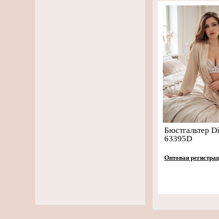
Бюстгальтер Di
63395D
Оптовая регистра