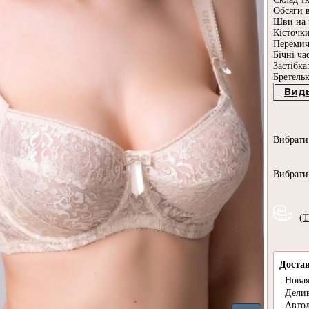
Обсяги в
Шви на 
Кісточки
Перемич
Бічні ча
Застібка
Бретельк
Вид
Вибрат
Вибрат
(Т
Доста
Новая
Дели
Авто