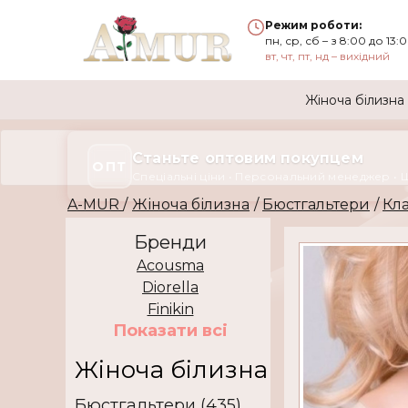
Режим роботи:
пн, ср, сб – з 8:00 до 13:
вт, чт, пт, нд – вихідний
Жіноча білизна
Станьте оптовим покупцем
ОПТ
Спеціальні ціни • Персональний менеджер • 
A-MUR
/
Жіноча білизна
/
Бюстгальтери
/
Кл
Бренди
Acousma
Diorella
Finikin
Показати всi
Жіноча білизна
Бюстгальтери (435)