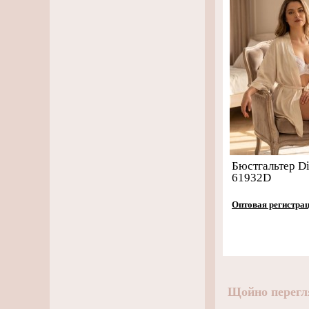
Бюстгальтер Di
61932D
Оптовая регистра
Щойно перегл