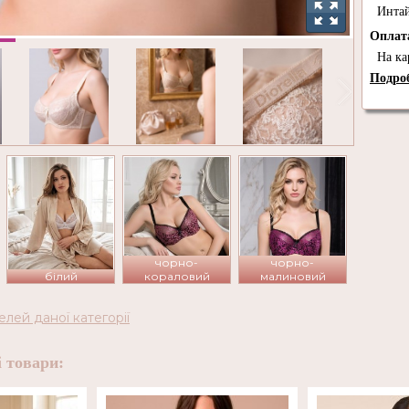
Инта
Опла
На ка
Подроб
чорно-
чорно-
білий
кораловий
малиновий
елей даної категорії
 товари: