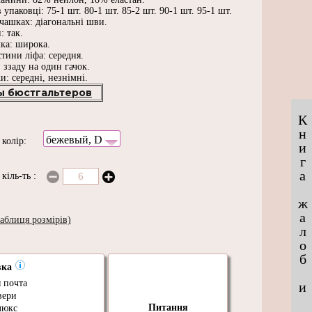
 упаковці: 75-1 шт. 80-1 шт. 85-2 шт. 90-1 шт. 95-1 шт.
чашках: діагональні шви.
: так.
ка: широка.
стини ліфа: середня.
: ззаду на один гачок.
и: середні, незнімні.
ы бюстгальтеров
К
н
бежевый, D
и
колір:
и
г
а
и
кіль-ть
:
ж
а
аблиця розмірів)
л
о
б
вка
 почта
и
вери
Питання
люкс