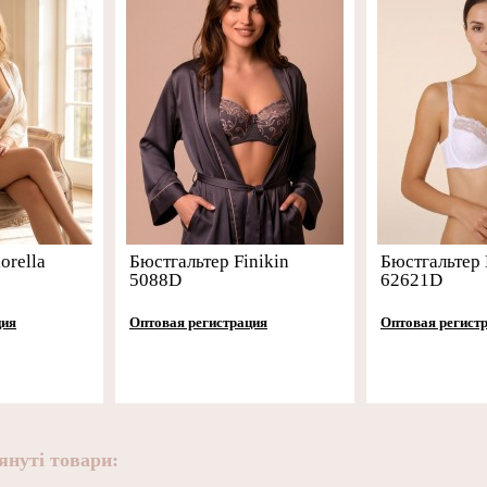
orella
Бюстгальтер Finikin
Бюстгальтер 
5088D
62621D
ция
Оптовая регистрация
Оптовая регист
януті товари: