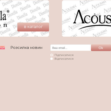
в каталог
Розсилка новин
Підписатися
Відписатися