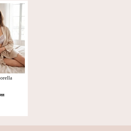
orella
ция