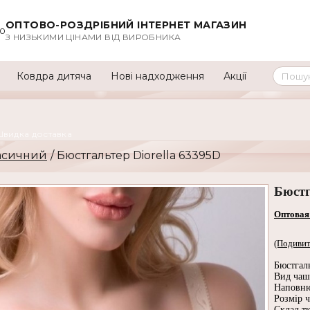
ОПТОВО-РОЗДРІБНИЙ ІНТЕРНЕТ МАГАЗИН
00
З НИЗЬКИМИ ЦІНАМИ ВІД ВИРОБНИКА
Ковдра дитяча
Нові надходження
Акції
Швидка доставка
асичний
/ Бюстгальтер Diorella 63395D
Бюстг
Оптовая
(Подивит
Бюстгал
Вид чаш
Наповню
Розмір 
Склад т