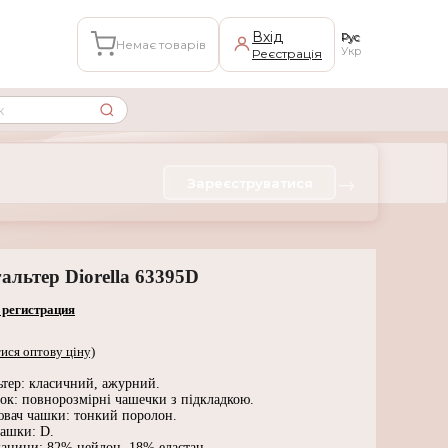
Вхід
Рус
Немає товарів
Укр
Реєстрація
→
Зареєструватися
альтер Diorella 63395D
 регистрация
ися оптову ціну)
ьтер: класичний, ажурний.
ок: повнорозмірні чашечки з підкладкою.
вач чашки: тонкий поролон.
чашки: D.
канини: 82% нейлон, 18% еластан.