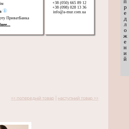
п
+38 (050) 665 89 12
йм
р
+38 (098) 028 13 36
та
е
info@a-mur.com.ua
д
рту ПриватБанка
л
нее...
о
ж
е
н
и
й
<< попередній товар
наступний товар >>