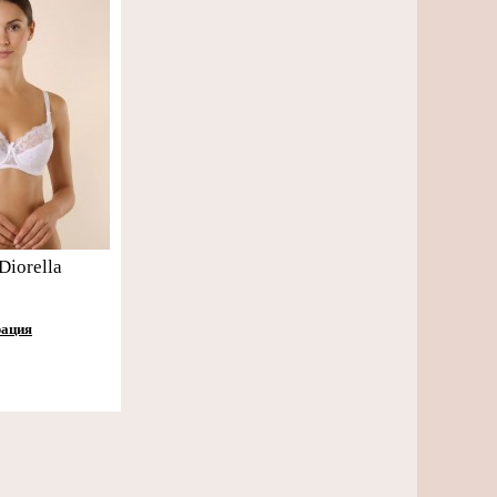
Diorella
рация