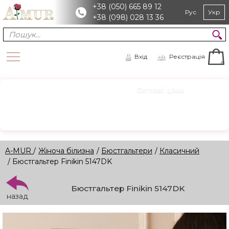
+38 (050) 665 89 12
Рус
Укр
+38 (098) 028 13 36
Вхід
Реєстрація
Оптові ціни
ОПТ
Зареєструйтесь для доступу
Реєстрація →
A-MUR
/
Жіноча білизна
/
Бюстгальтери
/
Класичний
/ Бюстгальтер Finikin 5147DK
Бюстгальтер Finikin 5147DK
назад