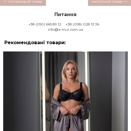
<< попередній товар
наступний товар >>
Питання
+38 (050) 665 89 12
+38 (098) 028 13 36
info@a-mur.com.ua
Рекомендовані товари: