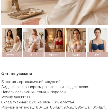
бежевий
білий
червоний
пудра
синій
Опт:
не указана
Бюстгальтер: класичний, ажурний.
Вид чашок: повнорозмірні чашечки з підкладкою.
Наповнювач чашки: тонкий поролон.
Розмір чашки: D.
Склад тканини: 82% нейлон, 18% еластан.
Розміри в упаковці: 80-1шт, 85-1шт, 90-2шт, 95-1шт, 100-1шт,