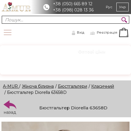
+38 (050) 665 89 12
Рус
Укр
+38 (098) 028 13 36
Вхід
Реєстрація
Оптові ціни
ОПТ
Зареєструйтесь для доступу
Реєстрація →
A-MUR
/
Жіноча білизна
/
Бюстгальтери
/
Класичний
/ Бюстгальтер Diorella 63658D
Бюстгальтер Diorella 63658D
назад