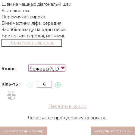
Шви на чашках: діагональні шви.
Кісточки: так.
Перемичка: широка.
Бічні частини ліфа: середня.
Застібка: ззаду на один гачок.
Бретельки: середні, незнімні.
Виды бюстгальтеров
бежевый, D
Колір:
Кіль-ть :
Перейти в кошик
Детальніше про доставку та оплату...
<< попередній товар
наступний товар >>