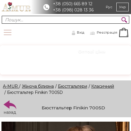
+38 (050) 665 89 12
Рус
Укр
+38 (098) 028 13 36
Вхід
Реєстрація
Оптові ціни
ОПТ
Зареєструйтесь для доступу
Реєстрація →
A-MUR
/
Жіноча білизна
/
Бюстгальтери
/
Класичний
/ Бюстгальтер Finikin 7005D
Бюстгальтер Finikin 7005D
назад