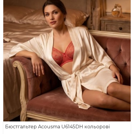
Бюстгальтер Acousma U6145DH кольорові