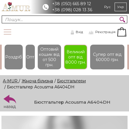
+38 (050) 665 89 12
Рус
Укр
+38 (098) 028 13 36
Вхід
Реєстрація
Оптовий
Великий
кошик вiд
Супер опт вiд
Роздріб
Опт
опт вiд
от 500
60000 грн.
8000 грн.
грн.
A-MUR
/
Жіноча білизна
/
Бюстгальтери
/ Бюстгальтер Acousma A6404DH
Бюстгальтер Acousma A6404DH
назад