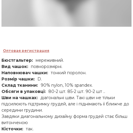
Оптовая регистрация
Бюстгальтер:
мереживний.
Вид чашок:
повнорозмірні.
Наповнювач чашки:
тонкий поролон.
Розмір чашки:
D.
Склад тканини:
90% nylon, 10% spandex.
Обсяги в упаковці:
80-2 шт. 85-2 шт. 90-2 шт ..
Шви на чашках:
діагональні шви. Такі шви не тільки
підсилюють підтримку грудей, але і піднімають її ближче до
середини грудини.
Завдяки диагональному дизайну форма грудей стає більш
витонченою
Кісточки:
так.