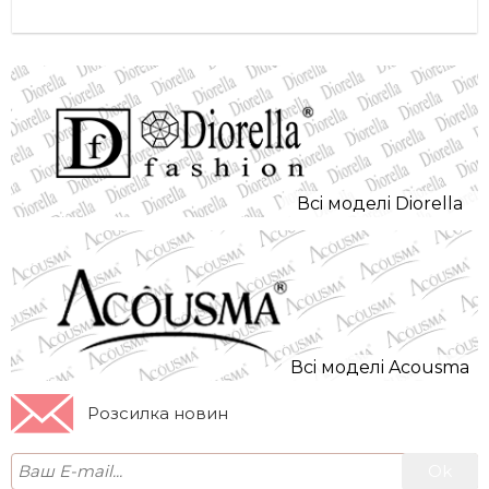
Всi моделi Diorella
Всi моделi Acousma
Розсилка новин