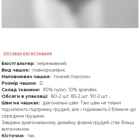
Оптовая регистрация
Бюстгальтер:
мереживний.
Вид чашок:
повнорозмірні.
Наповнювач чашки:
тонкий поролон.
Розмір чашки:
D.
Склад тканини:
90% nylon, 10% spandex.
Обсяги в упаковці:
80-2 шт. 85-2 шт. 90-2 шт ..
Шви на чашках:
діагональні шви. Такі шви не тільки
підсилюють підтримку грудей, але і піднімають її ближче до
середини грудини.
Завдяки диагональному дизайну форма грудей стає більш
витонченою
Кісточки:
так.