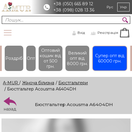
+38 (050) 665 89 12
Рус
Укр
+38 (098) 028 13 36
Вхід
Реєстрація
Оптовий
Великий
кошик вiд
Супер опт вiд
Роздріб
Опт
опт вiд
от 500
60000 грн.
8000 грн.
грн.
A-MUR
/
Жіноча білизна
/
Бюстгальтери
/ Бюстгальтер Acousma A6404DH
Бюстгальтер Acousma A6404DH
назад