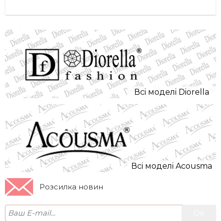
Всi моделi Diorella
Всi моделi Acousma
Розсилка новин