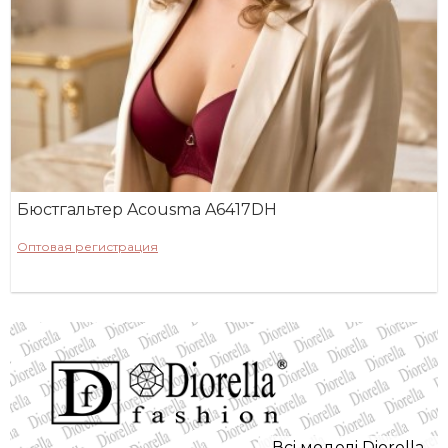
Бюстгальтер Acousma A6417DH
Оптовая регистрация
Всi моделi Diorella