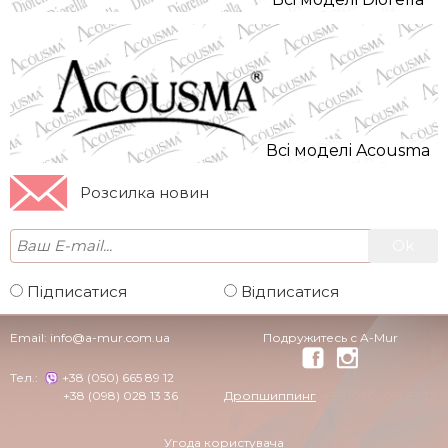
Всi моделi Acousma
Розсилка новин
Підписатися
Відписатися
Email:
info@a-mur.com.ua
Подружитесь с A-Mur
Тел.:
+38 (050) 665 89 12
+38 (098) 028 13 36
Дропшиппинг
+38 (050) 665 89 12
Угода користувача