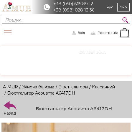
+38 (050) 665 89 12
Рус
Укр
+38 (098) 028 13 36
Вхід
Реєстрація
Оптові ціни
ОПТ
Зареєструйтесь для доступу
Реєстрація →
A-MUR
/
Жіноча білизна
/
Бюстгальтери
/
Класичний
/ Бюстгальтер Acousma A6417DH
Бюстгальтер Acousma A6417DH
назад