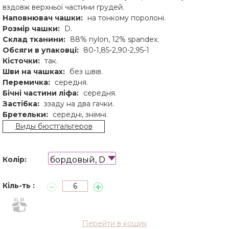
вздовж верхньої частини грудей.
Наповнювач чашки:
на тонкому поролоні.
Розмір чашки:
D.
Склад тканини:
88% nylon, 12% spandex.
Обсяги в упаковці:
80-1,85-2,90-2,95-1
Кісточки:
так.
Шви на чашках:
без швів.
Перемичка:
середня.
Бічні частини ліфа:
середня.
Застібка:
ззаду на два гачки.
Бретельки:
середні, знімні.
Виды бюстгальтеров
бордовый, D
Колір:
Кіль-ть :
Перейти в кошик