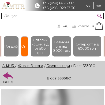
+38 (050) 665 89 12
Рус
Укр
+38 (098) 028 13 36
Вхід
Реєстрація
Оптовий
Великий
кошик вiд
Супер опт вiд
Роздріб
Опт
опт вiд
от 500
60000 грн.
8000 грн.
грн.
A-MUR
/
Жіноча білизна
/
Бюстгальтери
/ Бюст 33358С
Бюст 33358С
назад