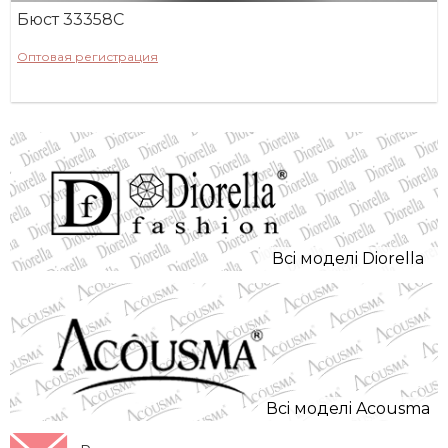
Бюст 33358С
Оптовая регистрация
Всi моделi Diorella
Всi моделi Acousma