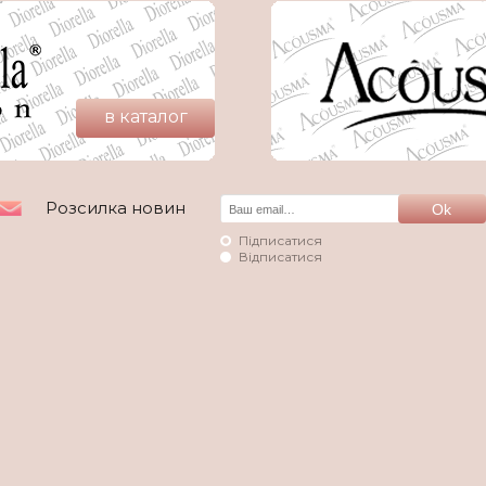
в каталог
Розсилка новин
Підписатися
Відписатися