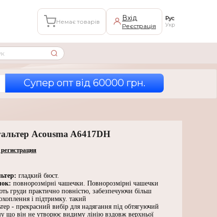
Вхід
Рус
Немає товарів
Укр
Реєстрація
Супер опт вiд 60000 грн.
альтер Acousma A6417DH
 регистрация
ьтер:
гладкий бюст.
шок:
повнорозмірні чашечки. Повнорозмірні чашечки
ють груди практично повністю, забезпечуючи більш
охоплення і підтримку. такий
тер - прекрасний вибір для надягання під обтягуючий
му що він не утворює видиму лінію вздовж верхньої