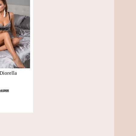
Diorella
рация