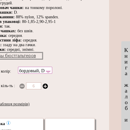
грудей.
ювач чашки:
на тонкому поролоні.
чашки:
D.
тканини:
88% nylon, 12% spandex.
в упаковці:
80-1,85-2,90-2,95-1
ки:
так.
 чашках:
без швів.
чка:
середня.
астини ліфа:
середня.
а:
ззаду на два гачки.
К
ьки:
середні, знімні.
н
ы бюстгальтеров
и
г
бордовый, D
и
колір:
а
ж
и
кіль-ть
:
а
л
о
аблиця розмірів)
б
и
вка