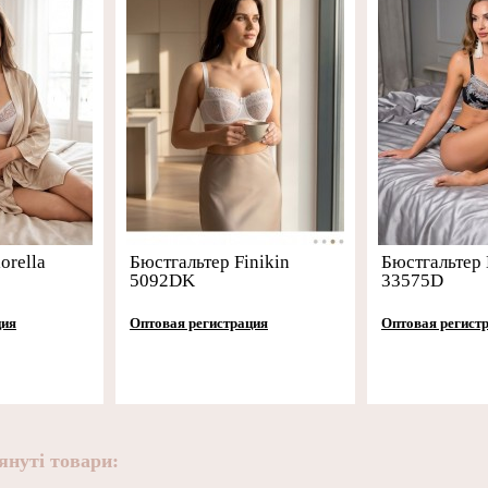
orella
Бюстгальтер Finikin
Бюстгальтер 
5092DK
33575D
ция
Оптовая регистрация
Оптовая регист
януті товари: