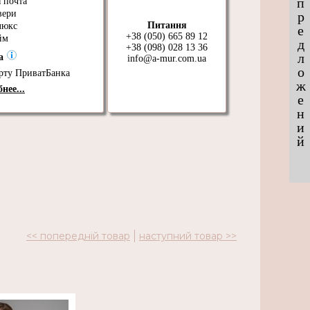
п
 почта
вери
р
Питання
люкс
е
+38 (050) 665 89 12
йм
д
+38 (098) 028 13 36
л
та
info@a-mur.com.ua
о
рту ПриватБанка
ж
нее...
е
н
и
й
<< попередній товар
наступний товар >>