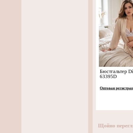
Бюстгальтер Di
63395D
Оптовая регистра
Щойно перегл