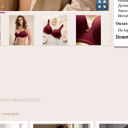
Новая
Дели
Авто
Инта
Опла
На ка
Подроб
елей даної категорії
 товари: