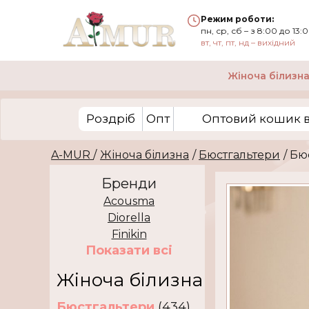
Режим роботи:
пн, ср, сб – з 8:00 до 13:
вт, чт, пт, нд – вихідний
Жіноча білизн
Роздріб
Опт
Оптовий кошик вi
A-MUR
/
Жіноча білизна
/
Бюстгальтери
/ Б
Бренди
Acousma
Diorella
Finikin
Показати всi
Жіноча білизна
Бюстгальтери
(434)