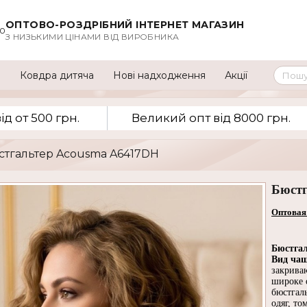
ОПТОВО-РОЗДРІБНИЙ ІНТЕРНЕТ МАГАЗИН
00
З НИЗЬКИМИ ЦІНАМИ ВІД ВИРОБНИКА
а
Ковдра дитяча
Нові надходження
Акції
д от 500 грн.
Великий опт вiд 8000 грн.
юстгальтер Acousma A6417DH
Бюстг
Оптовая
Бюстгал
Вид ча
закрива
широке 
бюстгаль
одяг, то