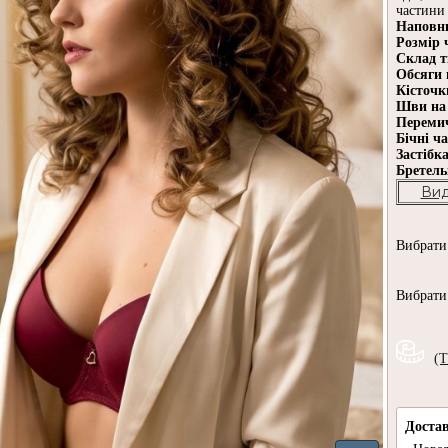
частини 
Наповн
Розмір 
Склад 
Обсяги 
Кісточ
Шви на
Переми
Бічні ч
Застібк
Бретел
Вид
Вибрат
Вибрат
(Т
Доста