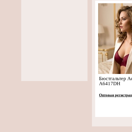
Бюстгальтер A
A6417DH
Оптовая регистра