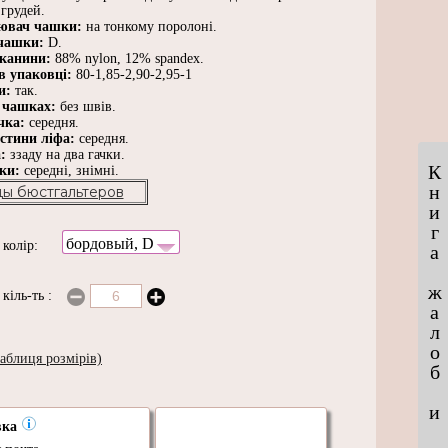
грудей.
ювач чашки:
на тонкому поролоні.
чашки:
D.
тканини:
88% nylon, 12% spandex.
в упаковці:
80-1,85-2,90-2,95-1
ки:
так.
 чашках:
без швів.
чка:
середня.
астини ліфа:
середня.
а:
ззаду на два гачки.
К
ьки:
середні, знімні.
н
ы бюстгальтеров
и
г
бордовый, D
и
колір:
а
ж
и
кіль-ть
:
а
л
о
аблиця розмірів)
б
и
вка