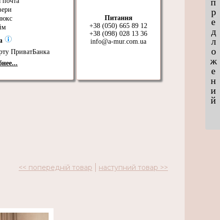
п
 почта
вери
р
Питання
люкс
е
+38 (050) 665 89 12
йм
д
+38 (098) 028 13 36
л
та
info@a-mur.com.ua
о
рту ПриватБанка
ж
нее...
е
н
и
й
<< попередній товар
наступний товар >>