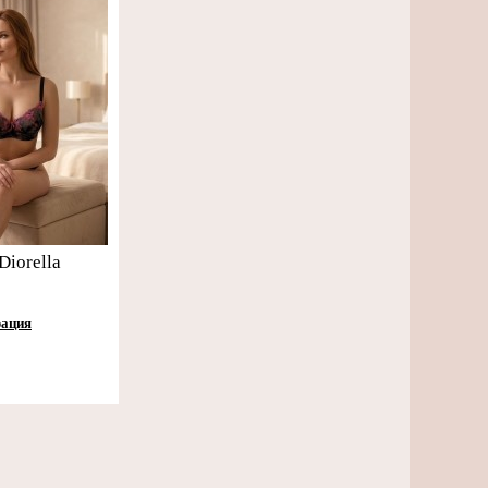
Diorella
рация