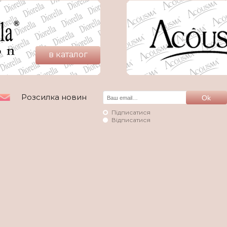
в каталог
Розсилка новин
Підписатися
Відписатися