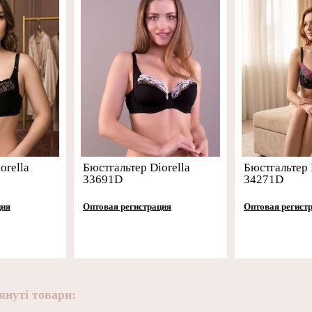
orella
Бюстгальтер Diorella
Бюстгальтер 
33691D
34271D
ция
Оптовая регистрация
Оптовая регист
януті товари: