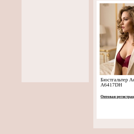
Бюстгальтер A
A6417DH
Оптовая регистра