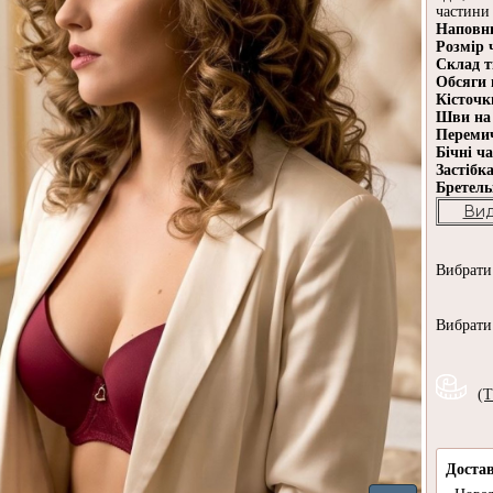
частини 
Наповн
Розмір 
Склад 
Обсяги 
Кісточ
Шви на
Переми
Бічні ч
Застібк
Бретел
Вид
Вибрат
Вибрат
(Т
Доста