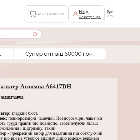
Вхід
Рус
Немає товарів
Укр
Реєстрація
.
Супер опт вiд 60000 грн.
альтер Acousma A6417DH
 регистрация
ьтер:
гладкий бюст.
шок:
повнорозмірні чашечки. Повнорозмірні чашечки
ють груди практично повністю, забезпечуючи більш
охоплення і підтримку. такий
тер - прекрасний вибір для надягання під обтягуючий
му що він не утворює видиму лінію вздовж верхньої