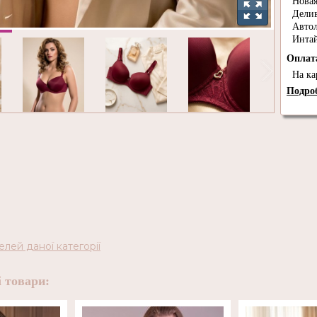
Новая
Дели
Авто
Инта
Опла
На ка
Подроб
елей даної категорії
 товари: