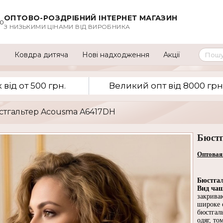
ОПТОВО-РОЗДРІБНИЙ ІНТЕРНЕТ МАГАЗИН
00
З НИЗЬКИМИ ЦІНАМИ ВІД ВИРОБНИКА
а
Ковдра дитяча
Нові надходження
Акції
вiд от 500 грн.
Великий опт вiд 8000 грн
юстгальтер Acousma A6417DH
Бюстг
Оптовая
Бюстгал
Вид ча
закрива
широке 
бюстгаль
одяг, то