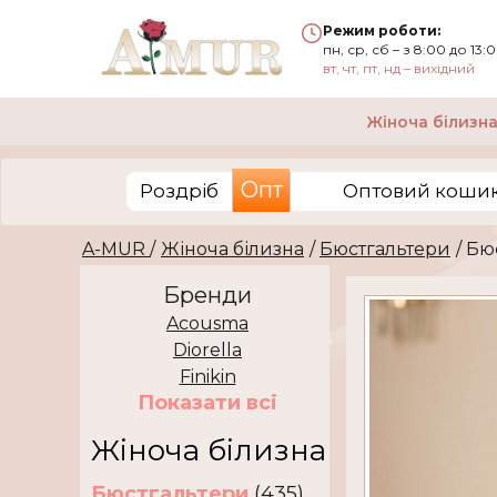
Режим роботи:
пн, ср, сб – з 8:00 до 13:
вт, чт, пт, нд – вихідний
Жіноча білизн
Опт
Роздріб
Оптовий кошик 
A-MUR
/
Жіноча білизна
/
Бюстгальтери
/ Б
Бренди
Acousma
Diorella
Finikin
Показати всi
Жіноча білизна
Бюстгальтери
(435)