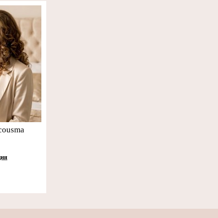
cousma
ция