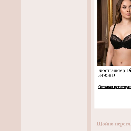
Бюстгальтер Di
34958D
Оптовая регистра
Щойно перегл