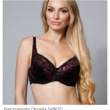
Бюстгальтер Diorella 34963D