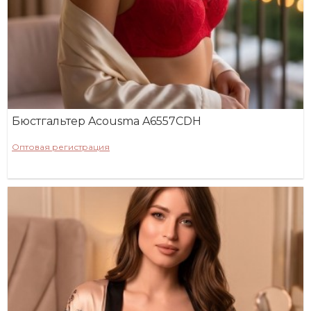
Бюстгальтер Acousma A6557СDH
Оптовая регистрация