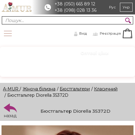
+38 (050) 665 89 12
Рус
Укр
+38 (098) 028 13 36
Вхід
Реєстрація
Оптові ціни
ОПТ
Зареєструйтесь для доступу
Реєстрація →
A-MUR
/
Жіноча білизна
/
Бюстгальтери
/
Класичний
/ Бюстгальтер Diorella 35372D
Бюстгальтер Diorella 35372D
назад