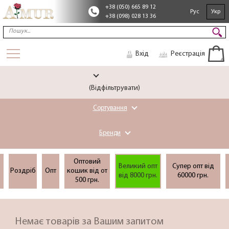
+38 (050) 665 89 12
Рус
Укр
+38 (098) 028 13 36
Вхід
Реєстрація
(Відфільтрувати)
Сортування
Бренди
Оптовий
Великий опт
Супер опт вiд
Роздріб
Опт
кошик вiд от
вiд 8000 грн.
60000 грн.
500 грн.
Немає товарів за Вашим запитом