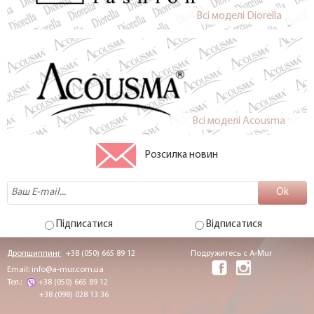
Всi моделi Diorella
Всi моделi Acousma
Розсилка новин
Підписатися
Відписатися
Дропшиппинг
+38 (050) 665 89 12
Подружитесь с A-Mur
Email:
info@a-mur.com.ua
Тел.:
+38 (050) 665 89 12
+38 (098) 028 13 36