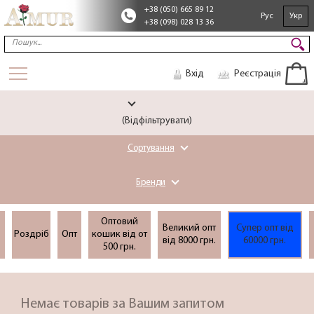
+38 (050) 665 89 12
Рус
Укр
+38 (098) 028 13 36
Вхід
Реєстрація
(Відфільтрувати)
Сортування
Бренди
Оптовий
Великий опт
Супер опт вiд
Роздріб
Опт
кошик вiд от
вiд 8000 грн.
60000 грн.
500 грн.
Немає товарів за Вашим запитом