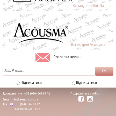
Всi моделi Diorella
Всi моделi Acousma
Розсилка новин
Підписатися
Відписатися
Дропшиппинг
+38 (050) 665 89 12
Подружитесь с A-Mur
Email:
info@a-mur.com.ua
Тел.:
+38 (050) 665 89 12
+38 (098) 028 13 36