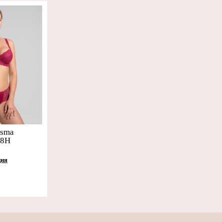
usma
68H
ция