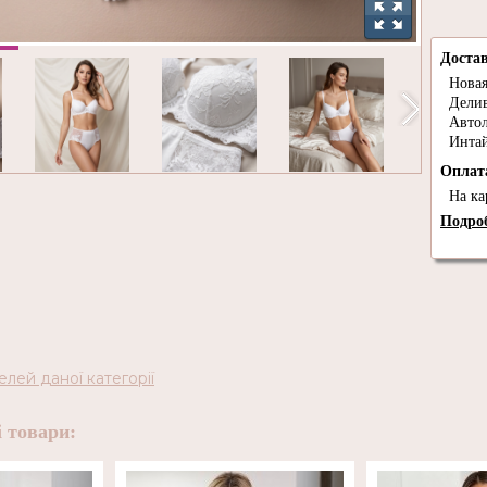
Доста
Новая
Дели
Авто
Инта
Опла
На ка
Подроб
елей даної категорії
 товари: