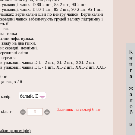
 упаковці: чашка D 80-2 шт., 85-2 шт., 90-2 шт.
 упаковці: чашка E 80-1 шт., 85-2 шт., 90-2 шт. 95-1 шт.
чашках: вертикальні шви по центру чашок. Вертикальні
середині чашок забезпечують грудей велику підтримку і
ть її.
: так.
ка: тонка.
стини ліфа: вузька.
: ззаду на два гачки.
и: середні, незнімні.
К
мереживні сліпи.
н
 середня.
в упаковці: чашка D L - 2 шт., XL-2 шт., XXL-2 шт.
и
в упаковці: чашка E L - 1 шт., XL-2 шт., XXL-2 шт, XXL-
г
а
: ні.
я: так, х / б.
ж
а
белый, E
и
колір:
л
о
Залишок на складі 6 шт.
б
и
кіль-ть
:
и
аблиця розмірів)