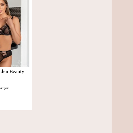
dden Beauty
рация