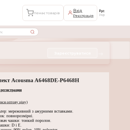
Вхід
Рус
Немає товарів
Укр
Реєстрація
→
Зареєструватися
лект Acousma A6468DE-P6468H
 регистрация
ися оптову ціну)
ьтер: мереживний з ажурними вставками.
ок: повнорозмірні.
вач чашки: тонкий поролон.
ашки: D і Е.
анини: 90% nylon, 10% polyester.