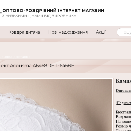
ОПТОВО-РОЗДРІБНИЙ ІНТЕРНЕТ МАГАЗИН
00
З НИЗЬКИМИ ЦІНАМИ ВІД ВИРОБНИКА
а
Ковдра дитяча
Нові надходження
Акції
Швидка доставка
лект Acousma A6468DE-P6468H
Комп
Оптовая
(Подивит
Бюстгал
Вид чаш
Наповню
Розмір ч
Склад тк