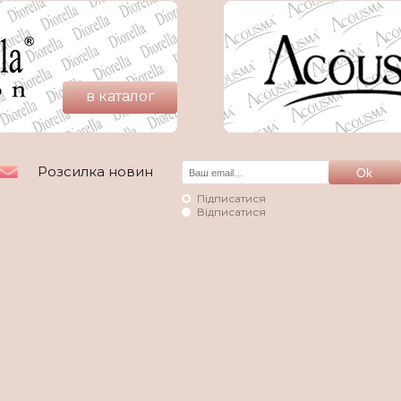
в каталог
Розсилка новин
Підписатися
Відписатися