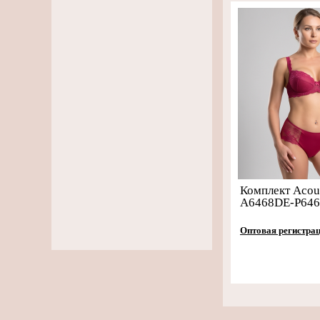
Комплект Aco
A6468DE-P64
Оптовая регистра