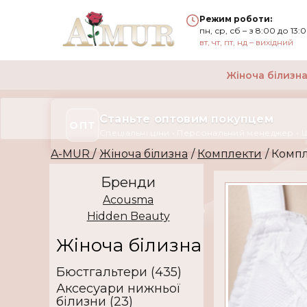
Режим роботи:
пн, ср, сб – з 8:00 до 13:
вт, чт, пт, нд – вихідний
Жіноча білизн
Станьте оптовим покупцем
ОПТ
Спеціальні ціни • Персональний менеджер • 
A-MUR
/
Жіноча білизна
/
Комплекти
/ Комп
Бренди
Acousma
Hidden Beauty
Жіноча білизна
Бюстгальтери (435)
Аксесуари нижньої
білизни (23)