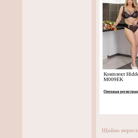
Комплект Hidd
M009EK
Оптовая регистра
Щойно перегл