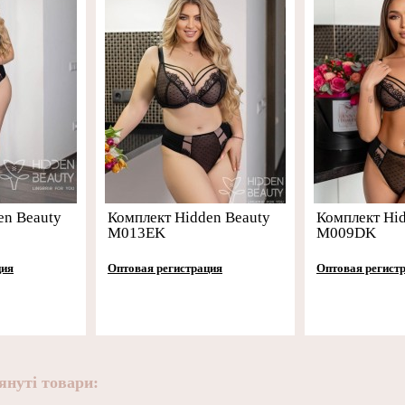
en Beauty
Комплект Hidden Beauty
Комплект Hi
M013EK
M009DK
ция
Оптовая регистрация
Оптовая регист
януті товари: