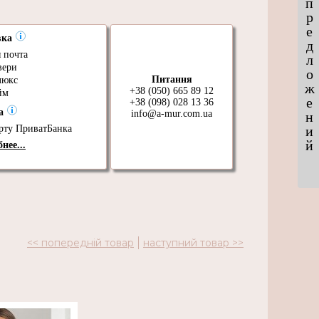
п
р
е
вка
д
 почта
л
вери
о
Питання
люкс
ж
+38 (050) 665 89 12
йм
е
+38 (098) 028 13 36
та
info@a-mur.com.ua
н
рту ПриватБанка
и
й
нее...
<< попередній товар
наступний товар >>