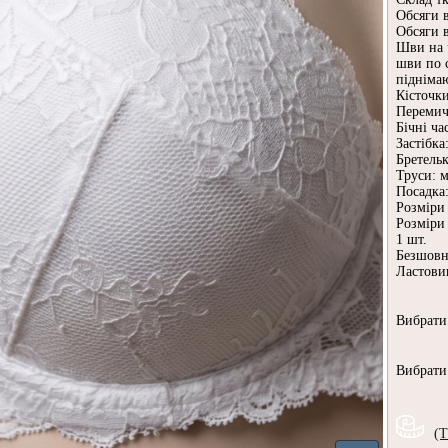
Обсяги в
Обсяги в
Шви на 
шви по 
піднімаю
Кісточки
Перемич
Бічні ча
Застібка
Бретельк
Труси: 
Посадка:
Розміри 
Розміри 
1 шт.
Безшовні
Ластовиц
Вибрат
Вибрат
(Т