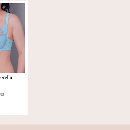
orella
ция