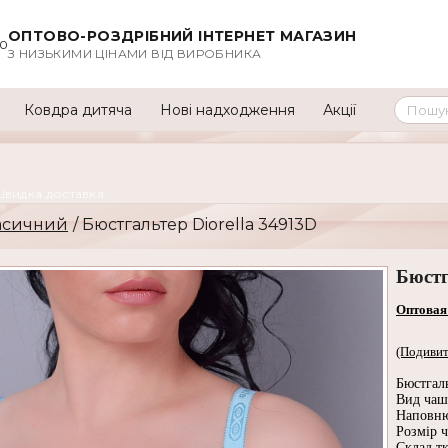
ОПТОВО-РОЗДРІБНИЙ ІНТЕРНЕТ МАГАЗИН
00
З НИЗЬКИМИ ЦІНАМИ ВІД ВИРОБНИКА
Ковдра дитяча
Нові надходження
Акції
Швидка доставка
асичний
/ Бюстгальтер Diorella 34913D
Бюстг
Оптовая
(Подивит
Бюстгал
Вид чашо
Наповню
Розмір 
Склад т