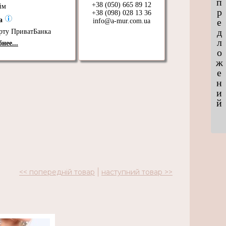
п
+38 (050) 665 89 12
йм
р
+38 (098) 028 13 36
та
е
info@a-mur.com.ua
д
рту ПриватБанка
л
нее...
о
ж
е
н
и
й
<< попередній товар
наступний товар >>