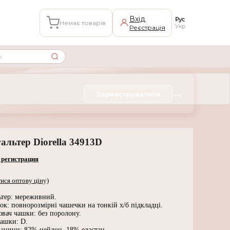
Вхід
Рус
Немає товарів
Укр
Реєстрація
→
Зареєструватися
альтер Diorella 34913D
 регистрация
ися оптову ціну)
ьтер: мереживний.
к: повнорозмірні чашечки на тонкій х/б підкладці.
вач чашки: без поролону.
чашки: D.
канини: 82% нейлон, 18% еластан.