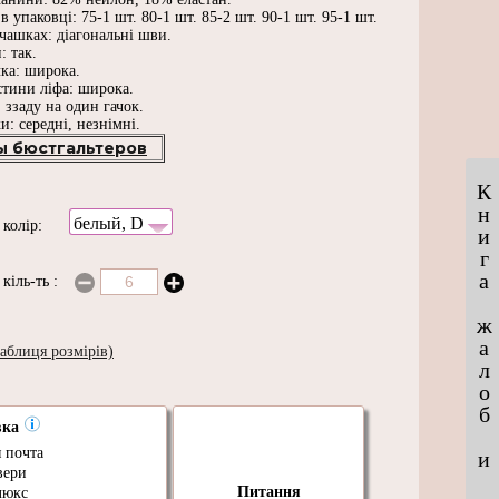
в упаковці: 75-1 шт. 80-1 шт. 85-2 шт. 90-1 шт. 95-1 шт.
чашках: діагональні шви.
: так.
ка: широка.
стини ліфа: широка.
: ззаду на один гачок.
и: середні, незнімні.
ы бюстгальтеров
К
н
белый, D
и
колір:
и
г
а
и
кіль-ть
:
ж
а
аблиця розмірів)
л
о
б
вка
 почта
и
вери
Питання
люкс