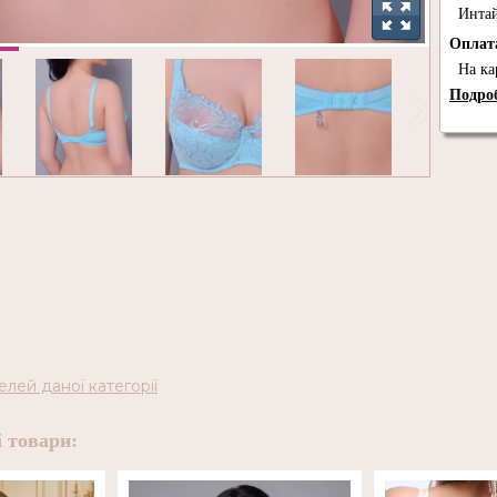
Инта
Опла
На ка
Подроб
елей даної категорії
 товари: