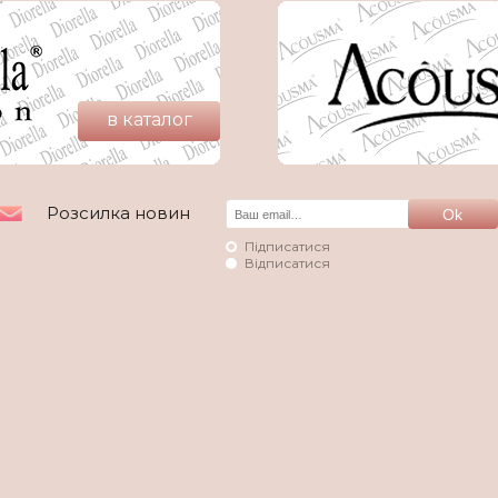
в каталог
Розсилка новин
Підписатися
Відписатися