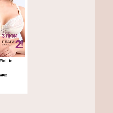
Finikin
рация