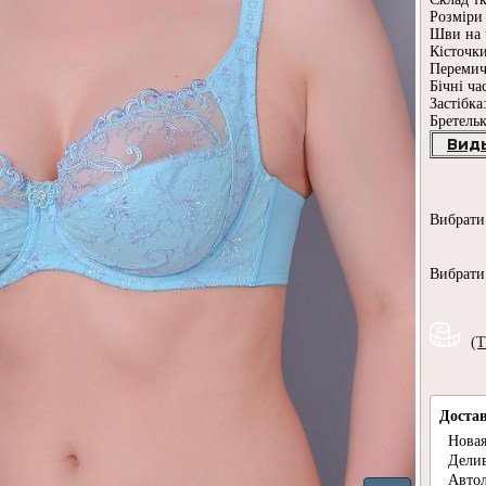
Розміри 
Шви на 
Кісточки
Перемич
Бічні ча
Застібка
Бретельк
Вид
Вибрат
Вибрат
(Т
Доста
Новая
Дели
Авто