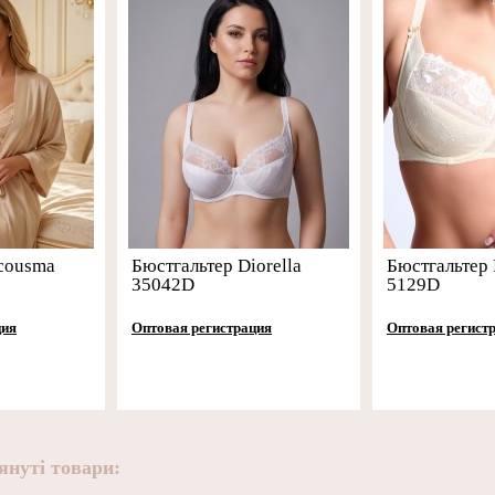
cousma
Бюстгальтер Diorella
Бюстгальтер 
35042D
5129D
ция
Оптовая регистрация
Оптовая регист
януті товари: