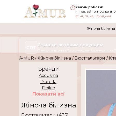
Режим роботи:
пн, ср, сб – з 8:00 до 13:
вт, чт, пт, нд – вихідний
Жіноча білизна
Станьте оптовим покупцем
ОПТ
Спеціальні ціни • Персональний менеджер • 
A-MUR
/
Жіноча білизна
/
Бюстгальтери
/
Кл
Бренди
Acousma
Diorella
Finikin
Показати всi
Жіноча білизна
Бюстгальтери (435)