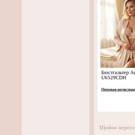
Бюстгальтер A
U6529CDH
Оптовая регистра
Щойно перегл