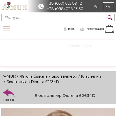
+38 (050) 665 89 12
Рус
Укр
+38 (098) 028 13 36
Вхід
Реєстрація
Оптові ціни
ОПТ
Зареєструйтесь для доступу
Реєстрація →
A-MUR
/
Жіноча білизна
/
Бюстгальтери
/
Класичний
/ Бюстгальтер Diorella 62634D
Бюстгальтер Diorella 62634D
назад