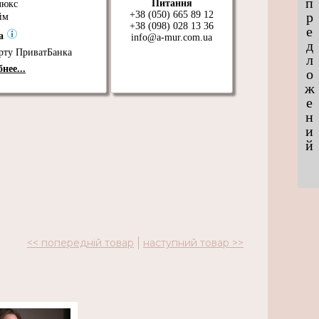
п
Питання
люкс
+38 (050) 665 89 12
р
йм
+38 (098) 028 13 36
е
та
info@a-mur.com.ua
д
рту ПриватБанка
л
нее...
о
ж
е
н
и
й
<< попередній товар
наступний товар >>