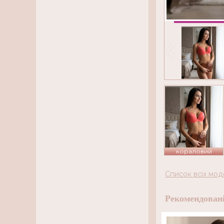
кораловий
Список всіх мод
Рекомендовані