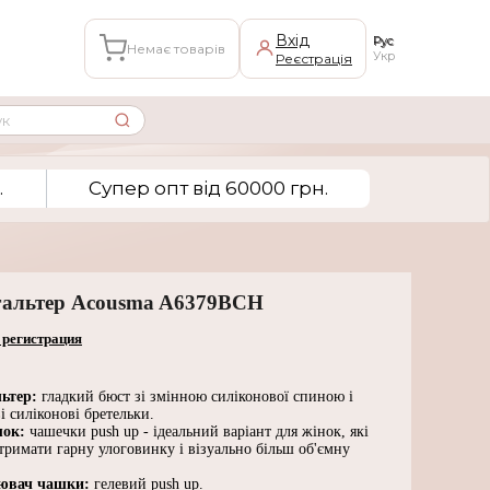
Вхід
Рус
Немає товарів
Укр
Реєстрація
.
Супер опт вiд 60000 грн.
гальтер Acousma A6379BCH
 регистрация
льтер:
гладкий бюст зі змінною силіконової спиною і
і силіконові бретельки.
шок:
чашечки push up - ідеальний варіант для жінок, які
тримати гарну улоговинку і візуально більш об'ємну
ювач чашки:
гелевий push up.