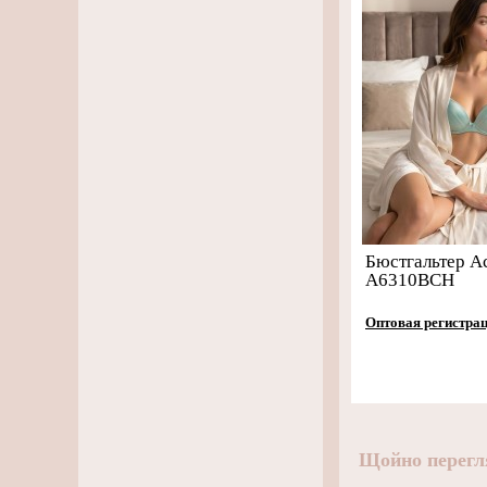
Бюстгальтер A
A6310BCH
Оптовая регистра
Щойно перегл