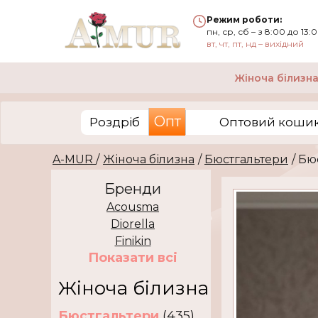
Режим роботи:
пн, ср, сб – з 8:00 до 13:
вт, чт, пт, нд – вихідний
Жіноча білизн
Опт
Роздріб
Оптовий кошик 
A-MUR
/
Жіноча білизна
/
Бюстгальтери
/ Б
Бренди
Acousma
Diorella
Finikin
Показати всi
Жіноча білизна
Бюстгальтери
(435)