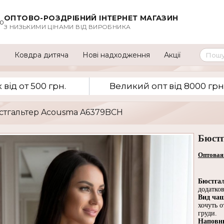
ОПТОВО-РОЗДРІБНИЙ ІНТЕРНЕТ МАГАЗИН
00
З НИЗЬКИМИ ЦІНАМИ ВІД ВИРОБНИКА
а
Ковдра дитяча
Нові надходження
Акції
вiд от 500 грн.
Великий опт вiд 8000 грн
юстгальтер Acousma A6379BCH
Бюст
Оптовая
Бюстга
додатков
Вид ча
хочуть о
груди.
Наповн