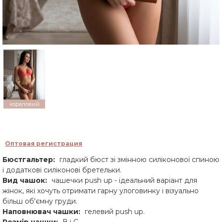
кораловий
Оптовая регистрация
Бюстгальтер:
гладкий бюст зі змінною силіконової спиною
і додаткові силіконові бретельки.
Вид чашок:
чашечки push up - ідеальний варіант для
жінок, які хочуть отримати гарну улоговинку і візуально
більш об'ємну груди.
Наповнювач чашки:
гелевий push up.
Розмір чашки:
В і С.