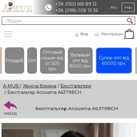
+38 (050) 665 89 12
Рус
Укр
+38 (098) 028 13 36
Вхід
Реєстрація
Оптовий
Великий
кошик вiд
Супер опт вiд
Роздріб
Опт
опт вiд
от 500
60000 грн.
8000 грн.
грн.
A-MUR
/
Жіноча білизна
/
Бюстгальтери
/ Бюстгальтер Acousma A6379BCH
Бюстгальтер Acousma A6379BCH
назад