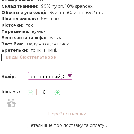
Склад тканини:
90% nylon, 10% spandex.
Обсяги в упаковці:
75-2 шт. 80-2 шт. 85-2 шт.
Шви на чашках:
без швів.
Кісточки:
так.
Перемичка:
вузька.
Бічні частини ліфа:
вузька ..
Застібка:
ззаду на один гачок.
Бретельки:
тонкі, знімні.
Виды бюстгальтеров
коралловый, C
Колір:
Кіль-ть :
Перейти в кошик
Детальніше про доставку та оплату...