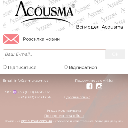
Всi моделi Acousma
Розсилка новин
Підписатися
Відписатися
Email:
info@a-mur.com.ua
Подружитесь с A-Mur
Тел.:
+38 (050) 665 89 12
+38 (098) 028 13 36
Дропшиппинг
+38 (050) 665 89 12
Угода користувача
Повернення та обмін
opt.a-mur.com.ua
Компания
- красивое и качественное бельё для девушек