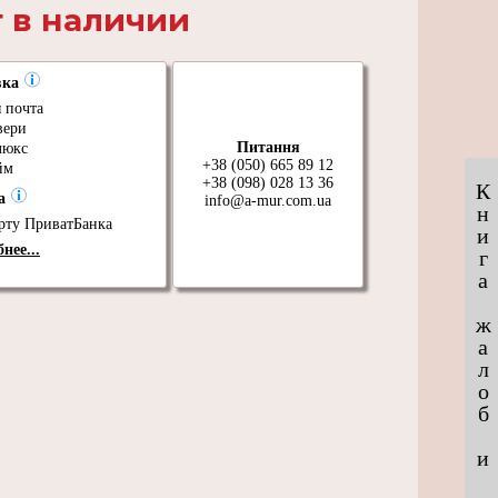
 в наличии
вка
 почта
вери
Питання
люкс
+38 (050) 665 89 12
йм
+38 (098) 028 13 36
К
та
info@a-mur.com.ua
н
рту ПриватБанка
и
нее...
г
а
ж
а
л
о
б
и