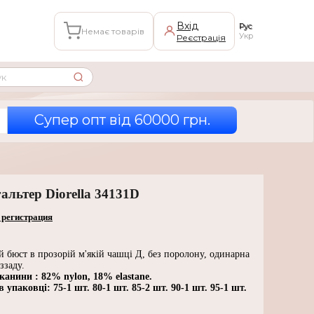
Вхід
Рус
Немає товарів
Укр
Реєстрація
Супер опт вiд 60000 грн.
альтер Diorella 34131D
 регистрация
 бюст в прозорій м'якій чашці Д, без поролону, одинарна
 ззаду.
канини : 82% nylon, 18% elastane.
 упаковці: 75-1 шт. 80-1 шт. 85-2 шт. 90-1 шт. 95-1 шт.