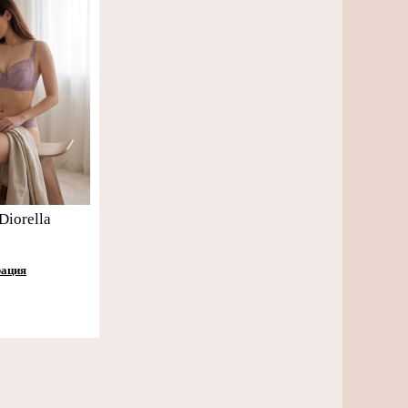
Diorella
рация