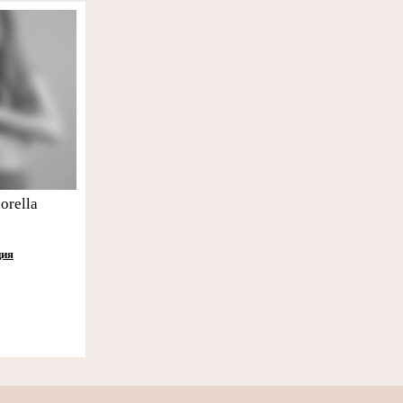
orella
ция