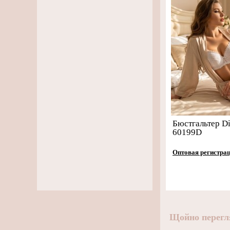
Бюстгальтер Di
60199D
Оптовая регистра
Щойно перегл