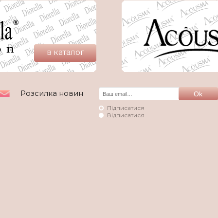
в каталог
Розсилка новин
Підписатися
Відписатися