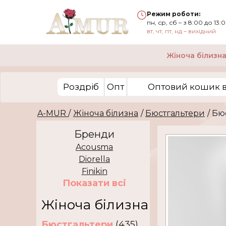
Режим роботи:
пн, ср, сб – з 8:00 до 13:
вт, чт, пт, нд – вихідний
Жіноча білизн
Роздріб
Опт
Оптовий кошик вi
A-MUR
/
Жіноча білизна
/
Бюстгальтери
/ Бю
Бренди
Acousma
Diorella
Finikin
Показати всi
Жіноча білизна
Бюстгальтери
(435)