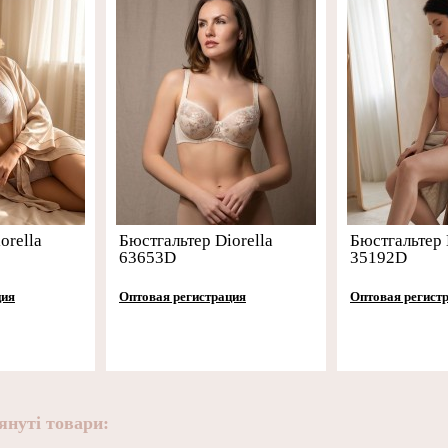
orella
Бюстгальтер Diorella
Бюстгальтер 
63653D
35192D
ция
Оптовая регистрация
Оптовая регист
януті товари: