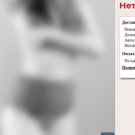
Нет
Доста
Новая
Дели
Авто
Инта
Опла
На ка
Подроб