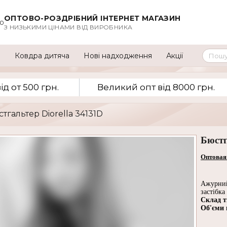
ОПТОВО-РОЗДРІБНИЙ ІНТЕРНЕТ МАГАЗИН
00
З НИЗЬКИМИ ЦІНАМИ ВІД ВИРОБНИКА
а
Ковдра дитяча
Нові надходження
Акції
д от 500 грн.
Великий опт вiд 8000 грн.
стгальтер Diorella 34131D
Бюстг
Оптовая
Ажурний
застібка
Склад т
Об'єми в