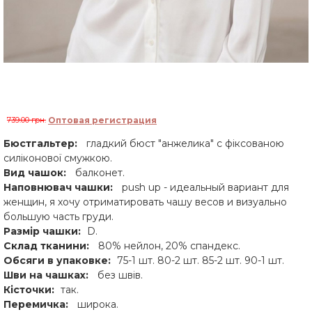
739.00 грн.
Оптовая регистрация
Бюстгальтер:
гладкий бюст "анжелика" с фіксованою
силіконової смужкою.
Вид чашок:
балконет.
Наповнювач чашки:
push up - идеальный вариант для
женщин, я хочу отриматировать чашу весов и визуально
большую часть груди.
Размір чашки:
D.
Склад тканини:
80% нейлон, 20% спандекс.
Обсяги в упаковке
:
75-1 шт. 80-2 шт. 85-2 шт. 90-1 шт.
Шви на чашках:
без швів.
Кісточки:
так.
Перемичка:
широка.