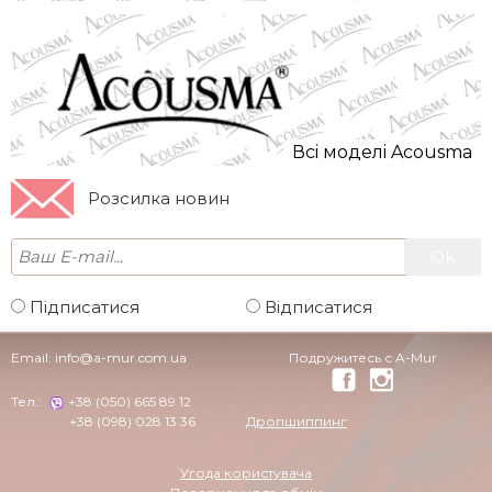
Всi моделi Acousma
Розсилка новин
Підписатися
Відписатися
Email:
info@a-mur.com.ua
Подружитесь с A-Mur
Тел.:
+38 (050) 665 89 12
+38 (098) 028 13 36
Дропшиппинг
+38 (050) 665 89 12
Угода користувача