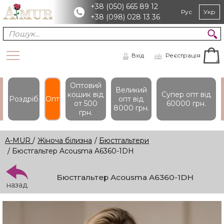
+38 (050) 665 89 12
Рус
Укр
+38 (098) 028 13 36
Вхід
Реєстрація
Оптовий
Великий
кошик вiд
Супер опт вiд
Роздріб
Опт
опт вiд
от 500
60000 грн.
8000 грн.
грн.
A-MUR
/
Жіноча білизна
/
Бюстгальтери
/ Бюстгальтер Acousma A6360-1DH
Бюстгальтер Acousma A6360-1DH
назад