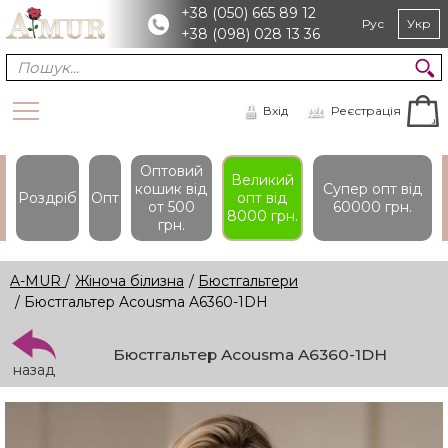
+38 (050) 665 89 12
Рус
Укр
+38 (098) 028 13 36
Вхід
Реєстрація
Оптовий
Великий
кошик вiд
Супер опт вiд
Роздріб
Опт
опт вiд
от 500
60000 грн.
8000 грн.
грн.
A-MUR
/
Жіноча білизна
/
Бюстгальтери
/ Бюстгальтер Acousma A6360-1DH
Бюстгальтер Acousma A6360-1DH
назад