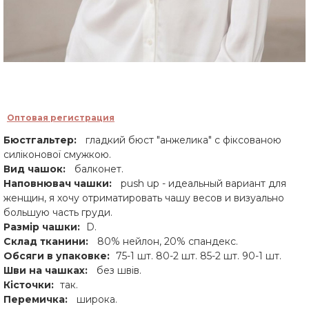
Оптовая регистрация
Бюстгальтер:
гладкий бюст "анжелика" с фіксованою
силіконової смужкою.
Вид чашок:
балконет.
Наповнювач чашки:
push up - идеальный вариант для
женщин, я хочу отриматировать чашу весов и визуально
большую часть груди.
Размір чашки:
D.
Склад тканини:
80% нейлон, 20% спандекс.
Обсяги в упаковке
:
75-1 шт. 80-2 шт. 85-2 шт. 90-1 шт.
Шви на чашках:
без швів.
Кісточки:
так.
Перемичка:
широка.