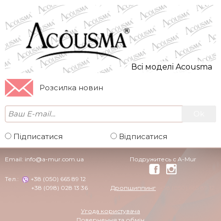
Всi моделi Acousma
Розсилка новин
Підписатися
Відписатися
Email:
info@a-mur.com.ua
Подружитесь с A-Mur
Тел.:
+38 (050) 665 89 12
+38 (098) 028 13 36
Дропшиппинг
+38 (050) 665 89 12
Угода користувача
Повернення та обмін