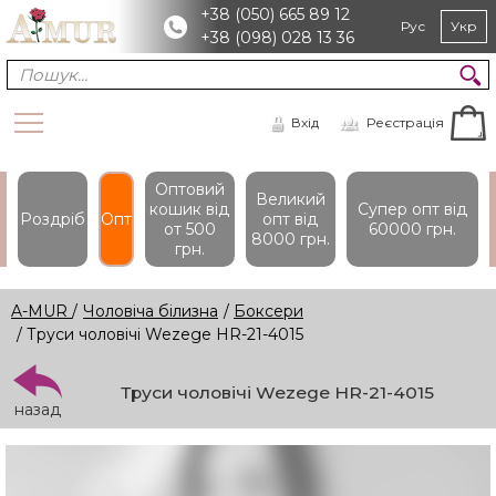
+38 (050) 665 89 12
Рус
Укр
+38 (098) 028 13 36
Вхід
Реєстрація
Оптовий
Великий
кошик вiд
Супер опт вiд
Роздріб
Опт
опт вiд
от 500
60000 грн.
8000 грн.
грн.
A-MUR
/
Чоловіча білизна
/
Боксери
/ Труси чоловічі Wezege HR-21-4015
Труси чоловічі Wezege HR-21-4015
назад