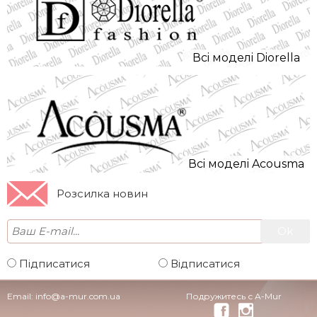
Всi моделi Diorella
Всi моделi Acousma
Розсилка новин
Підписатися
Відписатися
Email:
info@a-mur.com.ua
Подружитесь с A-Mur