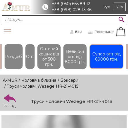
+38 (050) 665 89 12
Рус
Укр
+38 (098) 028 13 36
Вхід
Реєстрація
Оптовий
Великий
кошик вiд
Супер опт вiд
Роздріб
Опт
опт вiд
от 500
60000 грн.
8000 грн.
грн.
A-MUR
/
Чоловіча білизна
/
Боксери
/ Труси чоловічі Wezege HR-21-4015
Труси чоловічі Wezege HR-21-4015
назад