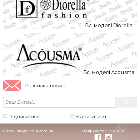
Всi моделi Diorella
Всi моделi Acousma
Розсилка новин
Підписатися
Відписатися
Email:
info@a-mur.com.ua
Подружитесь с A-Mur