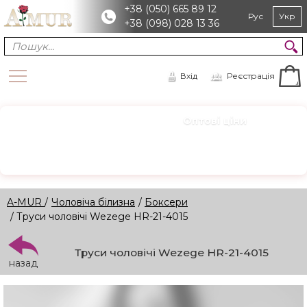
+38 (050) 665 89 12
Рус
Укр
+38 (098) 028 13 36
Вхід
Реєстрація
Оптові ціни
ОПТ
Зареєструйтесь для доступу
Реєстрація →
A-MUR
/
Чоловіча білизна
/
Боксери
/ Труси чоловічі Wezege HR-21-4015
Труси чоловічі Wezege HR-21-4015
назад