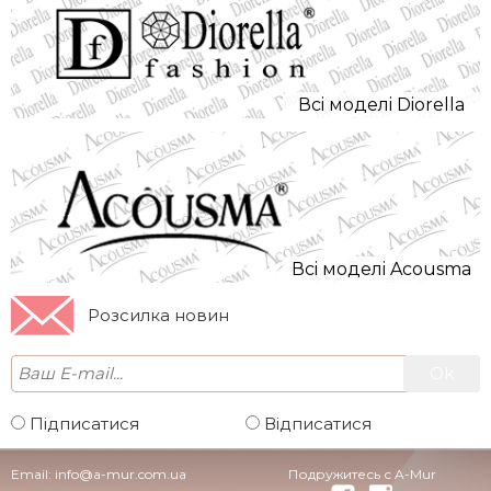
Всi моделi Diorella
Всi моделi Acousma
Розсилка новин
Підписатися
Відписатися
Email:
info@a-mur.com.ua
Подружитесь с A-Mur