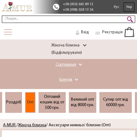
+38 (050) 665 89 12
Рус
Укр
+38 (098) 028 13 36
Вхід
Реєстрація
Жіноча білизна
(Відфільтрувати)
Сортування
Бренди
Оптовий
Великий опт
Супер опт вiд
Роздріб
Опт
кошик вiд от
вiд 8000 грн.
60000 грн.
500 грн.
A-MUR
/
Жіноча білизна
/ Аксесуари нижньої білизни (Опт)