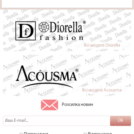
Всi моделi Diorella
Всi моделi Acousma
Розсилка новин