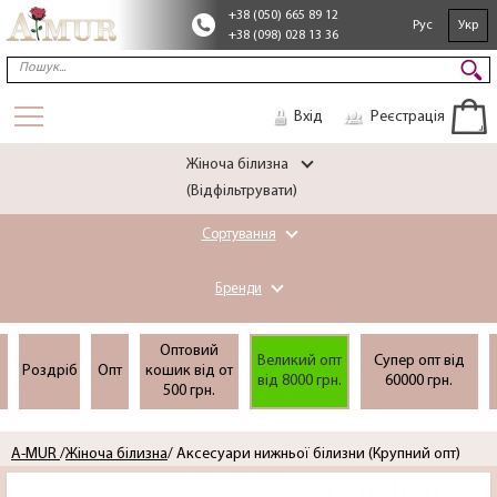
+38 (050) 665 89 12
Рус
Укр
+38 (098) 028 13 36
Вхід
Реєстрація
Жіноча білизна
(Відфільтрувати)
Сортування
Бренди
Оптовий
Великий опт
Супер опт вiд
Роздріб
Опт
кошик вiд от
вiд 8000 грн.
60000 грн.
500 грн.
A-MUR
/
Жіноча білизна
/ Аксесуари нижньої білизни (Крупний опт)