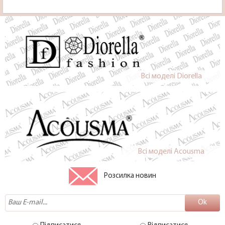
Всi моделi Diorella
Всi моделi Acousma
Розсилка новин