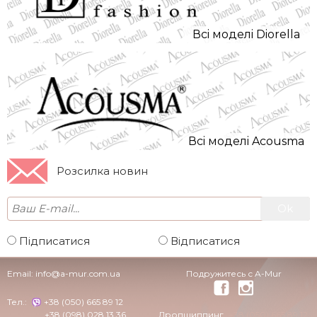
Всi моделi Diorella
Всi моделi Acousma
Розсилка новин
Підписатися
Відписатися
Email:
info@a-mur.com.ua
Подружитесь с A-Mur
Тел.:
+38 (050) 665 89 12
+38 (098) 028 13 36
Дропшиппинг
+38 (050) 665 89 12