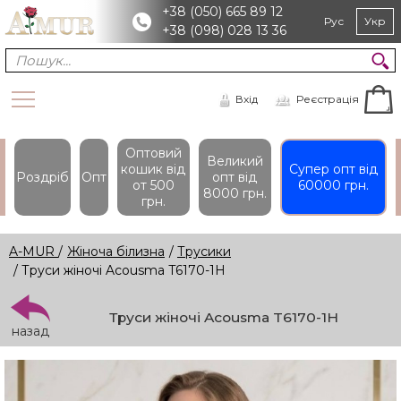
+38 (050) 665 89 12
Рус
Укр
+38 (098) 028 13 36
Вхід
Реєстрація
Оптовий
Великий
кошик вiд
Супер опт вiд
Роздріб
Опт
опт вiд
от 500
60000 грн.
8000 грн.
грн.
A-MUR
/
Жіноча білизна
/
Трусики
/ Труси жіночі Acousma T6170-1H
Труси жіночі Acousma T6170-1H
назад