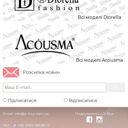
Всi моделi Diorella
Всi моделi Acousma
Розсилка новин
Підписатися
Відписатися
Email:
info@a-mur.com.ua
Подружитесь с A-Mur
Тел.:
+38 (050) 665 89 12