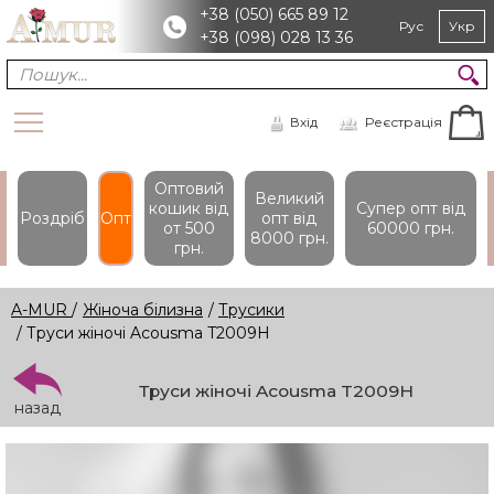
+38 (050) 665 89 12
Рус
Укр
+38 (098) 028 13 36
Вхід
Реєстрація
Оптовий
Великий
кошик вiд
Супер опт вiд
Роздріб
Опт
опт вiд
от 500
60000 грн.
8000 грн.
грн.
A-MUR
/
Жіноча білизна
/
Трусики
/ Труси жіночі Acousma T2009H
Труси жіночі Acousma T2009H
назад