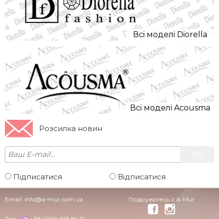
Всi моделi Diorella
Всi моделi Acousma
Розсилка новин
Підписатися
Відписатися
Email:
info@a-mur.com.ua
Подружитесь с A-Mur
Тел.:
+38 (050) 665 89 12