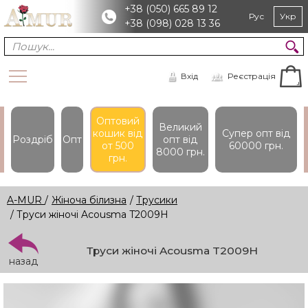
+38 (050) 665 89 12
Рус
Укр
+38 (098) 028 13 36
Вхід
Реєстрація
Оптовий
Великий
кошик вiд
Супер опт вiд
Роздріб
Опт
опт вiд
от 500
60000 грн.
8000 грн.
грн.
A-MUR
/
Жіноча білизна
/
Трусики
/ Труси жіночі Acousma T2009H
Труси жіночі Acousma T2009H
назад