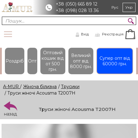
+38 (050) 665 89 12
Рус
Укр
+38 (098) 028 13 36
Вхід
Реєстрація
Оптовий
Великий
кошик вiд
Супер опт вiд
Роздріб
Опт
опт вiд
от 500
60000 грн.
8000 грн.
грн.
A-MUR
/
Жіноча білизна
/
Трусики
/ Труси жіночі Acousma T2007H
Труси жіночі Acousma T2007H
назад