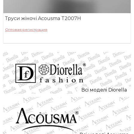
Труси жіночі Acousma T2007H
Оптовая регистрация
Всi моделi Diorella