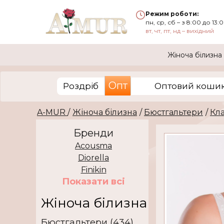
Режим роботи:
пн, ср, сб – з 8:00 до 13:
вт, чт, пт, нд – вихідний
Жіноча білизна
Опт
Роздріб
Оптовий кошик 
A-MUR
/
Жіноча білизна
/
Бюстгальтери
/
Кл
Бренди
Acousma
Diorella
Finikin
Показати всi
Жіноча білизна
Бюстгальтери (434)