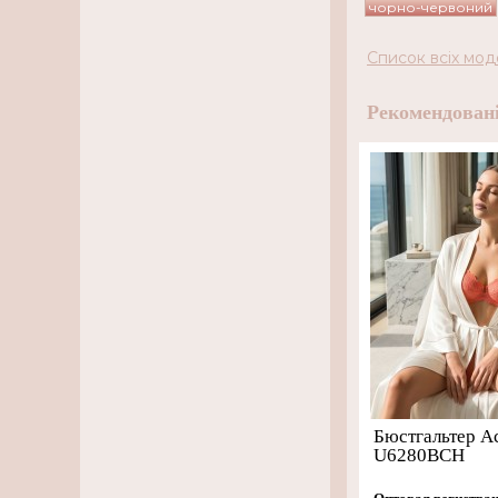
чорно-червоний
Список всіх мод
Рекомендовані
Бюстгальтер A
U6280BCH