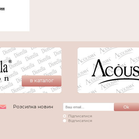
ция
в каталог
Розсилка новин
Підписатися
Відписатися