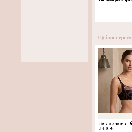
Оптовая регистра
Щойно перегл
Бюстгальтер Di
34869C