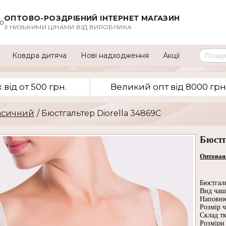
ОПТОВО-РОЗДРІБНИЙ ІНТЕРНЕТ МАГАЗИН
00
З НИЗЬКИМИ ЦІНАМИ ВІД ВИРОБНИКА
Ковдра дитяча
Нові надходження
Акції
вiд от 500 грн.
Великий опт вiд 8000 грн
асичний
/ Бюстгальтер Diorella 34869C
Бюстг
Оптовая
Бюстгал
Вид чаш
Наповню
Розмір 
Склад т
Розміри 