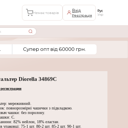
Вхід
Рус
Немає товарів
Укр
Реєстрація
.
Супер опт вiд 60000 грн.
альтер Diorella 34869C
 регистрация
ьтер: мереживний.
ок: повнорозмірні чашечки з підкладкою.
вач чашки: без поролону.
чашки: С.
канини: 82% нейлон, 18% еластан.
в упаковці: 75-1 шт. 80-2 шт. 85-2 шт. 90-1 шт.