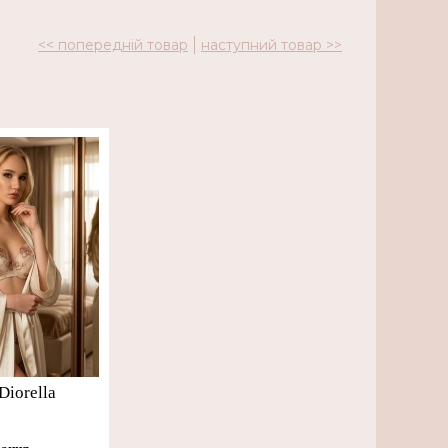
<< попередній товар
наступний товар >>
Diorella