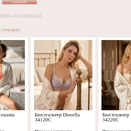
чорний
елей даної категорії
 товари:
cousma
Бюстгальтер Diorella
Бюстгальтер 
34120C
34220C