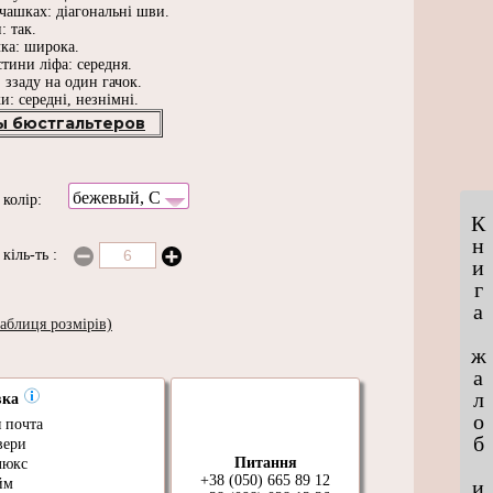
чашках: діагональні шви.
: так.
ка: широка.
стини ліфа: середня.
: ззаду на один гачок.
и: середні, незнімні.
ы бюстгальтеров
бежевый, C
и
колір:
К
н
и
кіль-ть
:
и
г
а
аблиця розмірів)
ж
а
л
вка
о
 почта
б
вери
Питання
люкс
+38 (050) 665 89 12
и
йм