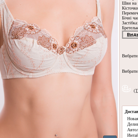
Шви на 
Кісточки
Перемич
Бічні ча
Застібка
Бретельк
Вид
Вибрат
Вибрат
(Т
Доста
Новая
Дели
Авто
Инта