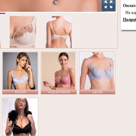
Опла
На ка
Подроб
білий
кораловий
сірий