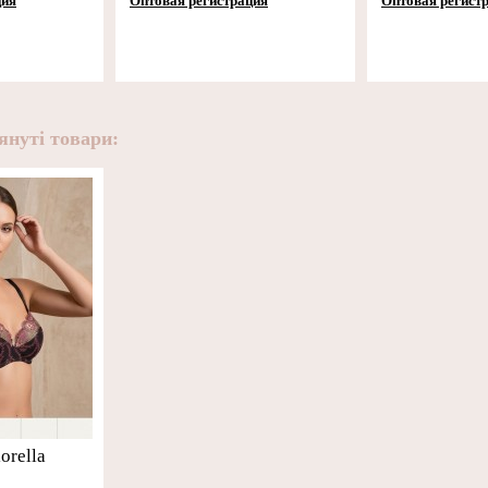
ция
Оптовая регистрация
Оптовая регист
януті товари:
orella