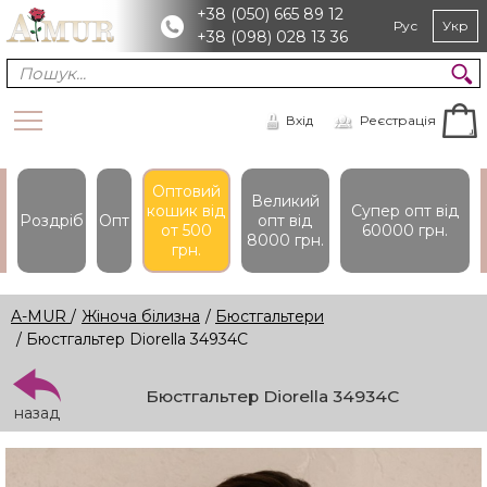
+38 (050) 665 89 12
Рус
Укр
+38 (098) 028 13 36
Вхід
Реєстрація
Оптовий
Великий
кошик вiд
Супер опт вiд
Роздріб
Опт
опт вiд
от 500
60000 грн.
8000 грн.
грн.
A-MUR
/
Жіноча білизна
/
Бюстгальтери
/ Бюстгальтер Diorella 34934C
Бюстгальтер Diorella 34934C
назад