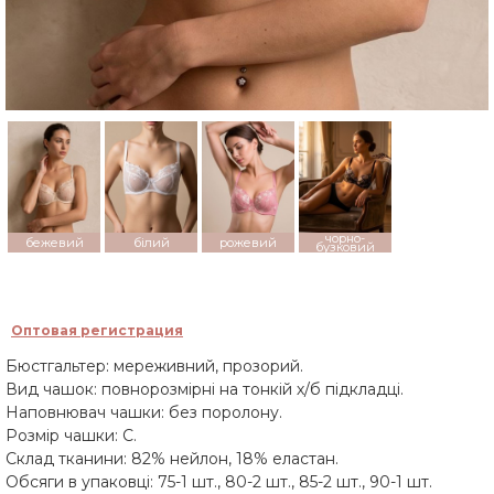
чорно-
бежевий
білий
рожевий
бузковий
Оптовая регистрация
Бюстгальтер: мереживний, прозорий.
Вид чашок: повнорозмірні на тонкій х/б підкладці.
Наповнювач чашки: без поролону.
Розмір чашки: С.
Склад тканини: 82% нейлон, 18% еластан.
Обсяги в упаковці: 75-1 шт., 80-2 шт., 85-2 шт., 90-1 шт.