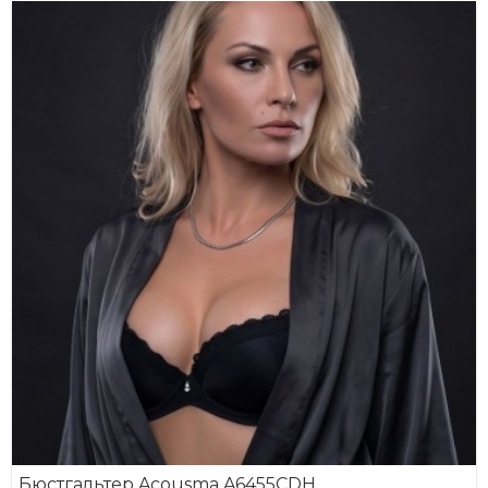
Бюстгальтер Acousma A6455CDH