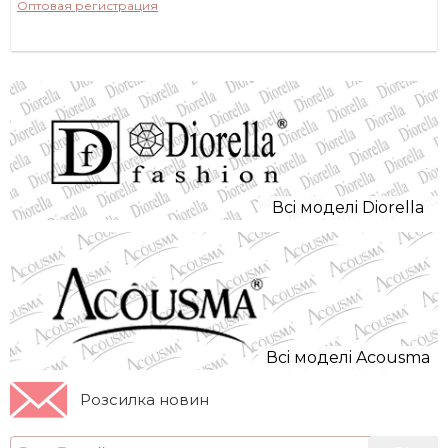
Оптовая регистрация
Всi моделi Diorella
Всi моделi Acousma
Розсилка новин