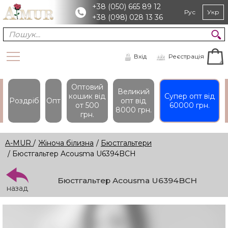
+38 (050) 665 89 12
Рус
Укр
+38 (098) 028 13 36
Вхід
Реєстрація
Оптовий
Великий
кошик вiд
Супер опт вiд
Роздріб
Опт
опт вiд
от 500
60000 грн.
8000 грн.
грн.
A-MUR
/
Жіноча білизна
/
Бюстгальтери
/ Бюстгальтер Acousma U6394BCH
Бюстгальтер Acousma U6394BCH
назад