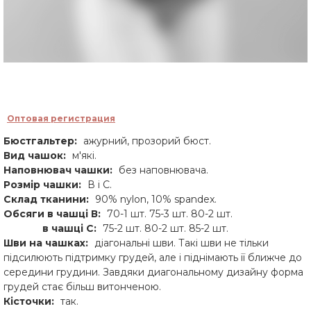
Оптовая регистрация
Бюстгальтер:
ажурний, прозорий бюст.
Вид чашок:
м'які.
Наповнювач чашки:
без наповнювача.
Розмір чашки:
В і С.
Склад тканини:
90% nylon, 10% spandex.
Обсяги в чашці В:
70-1 шт. 75-3 шт. 80-2 шт.
в чашці С:
75-2 шт. 80-2 шт. 85-2 шт.
Шви на чашках:
діагональні шви. Такі шви не тільки
підсилюють підтримку грудей, але і піднімають її ближче до
середини грудини. Завдяки диагональному дизайну форма
грудей стає більш витонченою.
Кісточки:
так.