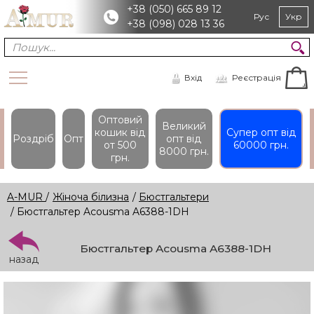
+38 (050) 665 89 12
Рус
Укр
+38 (098) 028 13 36
Вхід
Реєстрація
Оптовий
Великий
кошик вiд
Супер опт вiд
Роздріб
Опт
опт вiд
от 500
60000 грн.
8000 грн.
грн.
A-MUR
/
Жіноча білизна
/
Бюстгальтери
/ Бюстгальтер Acousma A6388-1DH
Бюстгальтер Acousma A6388-1DH
назад