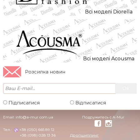
Всi моделi Diorella
Всi моделi Acousma
Розсилка новин
Підписатися
Відписатися
Email:
info@a-mur.com.ua
Подружитесь с A-Mur
Тел.:
+38 (050) 665 89 12
+38 (098) 028 13 36
Дропшиппинг
+38 (050) 665 89 12