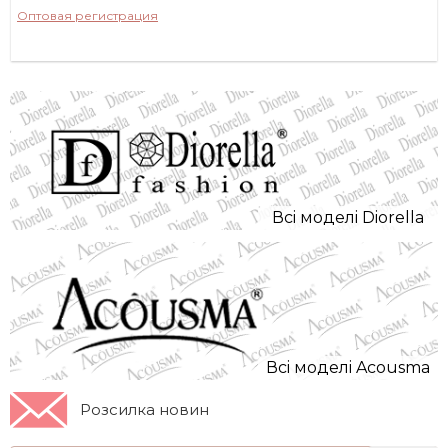
Оптовая регистрация
Всi моделi Diorella
Всi моделi Acousma
Розсилка новин