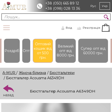
+38 (050) 665 89 12
Рус
Укр
+38 (098) 028 13 36
Вхід
Реєстрація
Оптовий
Великий
кошик вiд
Супер опт вiд
Роздріб
Опт
опт вiд
от 500
60000 грн.
8000 грн.
грн.
A-MUR
/
Жіноча білизна
/
Бюстгальтери
/ Бюстгальтер Acousma A6349DH
Бюстгальтер Acousma A6349DH
назад