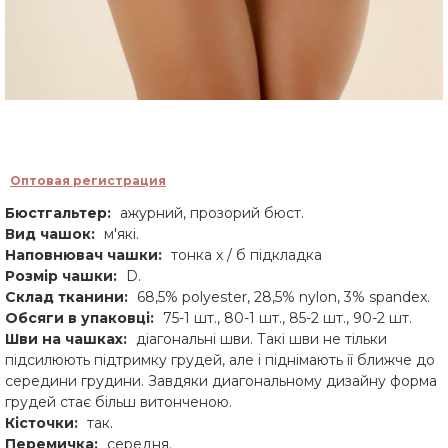
Оптовая регистрация
Бюстгальтер:
ажурний, прозорий бюст.
Вид чашок:
м'які.
Наповнювач чашки:
тонка х / б підкладка
Розмір чашки:
D.
Склад тканини:
68,5% polyester, 28,5% nylon, 3% spandex.
Обсяги в упаковці:
75-1 шт., 80-1 шт., 85-2 шт., 90-2 шт.
Шви на чашках:
діагональні шви. Такі шви не тільки
підсилюють підтримку грудей, але і піднімають її ближче до
середини грудини. Завдяки диагональному дизайну форма
грудей стає більш витонченою.
Кісточки:
так.
Перемичка:
середня.