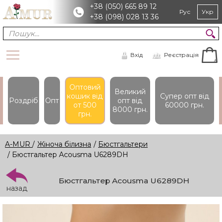
+38 (050) 665 89 12
Рус
Укр
+38 (098) 028 13 36
Вхід
Реєстрація
Оптовий
Великий
кошик вiд
Супер опт вiд
Роздріб
Опт
опт вiд
от 500
60000 грн.
8000 грн.
грн.
A-MUR
/
Жіноча білизна
/
Бюстгальтери
/ Бюстгальтер Acousma U6289DH
Бюстгальтер Acousma U6289DH
назад