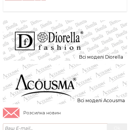
Всi моделi Diorella
Всi моделi Acousma
Розсилка новин