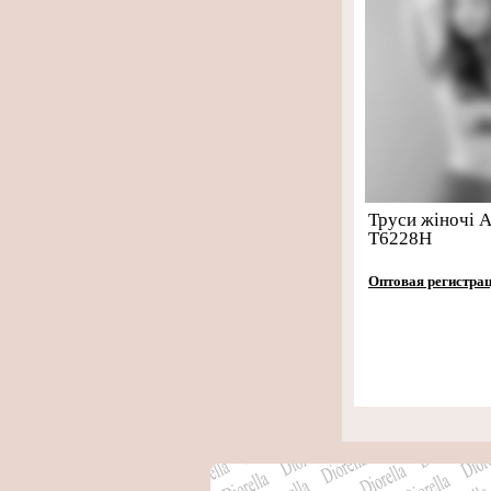
Труси жіночі 
T6228H
Оптовая регистра