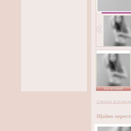
салатовий
Список всіх мод
Щойно перегл