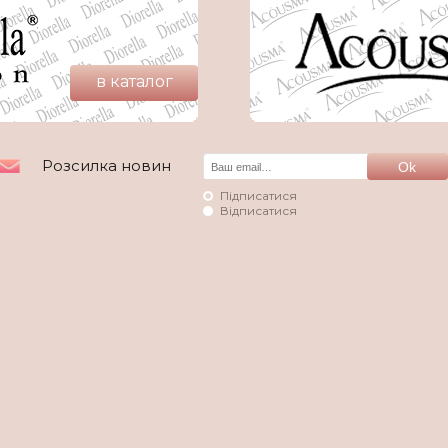
в каталог
Розсилка новин
Підписатися
Відписатися