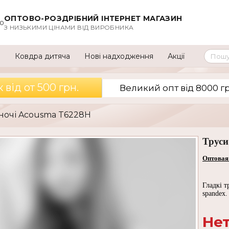
ОПТОВО-РОЗДРІБНИЙ ІНТЕРНЕТ МАГАЗИН
00
З НИЗЬКИМИ ЦІНАМИ ВІД ВИРОБНИКА
а
Ковдра дитяча
Нові надходження
Акції
вiд от 500 грн.
Великий опт вiд 8000 гр
іночі Acousma T6228H
Труси
Оптовая
Гладкі т
spandex.
Нет