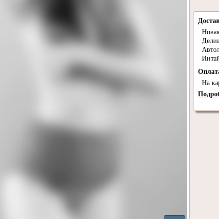
Доста
Новая
Дели
Авто
Инта
Опла
На ка
Подроб