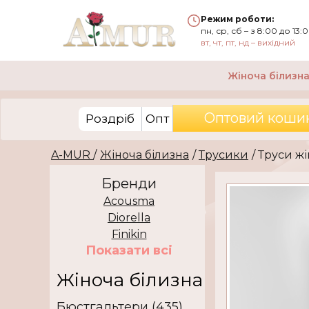
Режим роботи:
пн, ср, сб – з 8:00 до 13:
вт, чт, пт, нд – вихідний
Жіноча білизн
Оптовий кошик 
Роздріб
Опт
A-MUR
/
Жіноча білизна
/
Трусики
/ Труси ж
Бренди
Acousma
Diorella
Finikin
Показати всi
Жіноча білизна
Бюстгальтери (435)