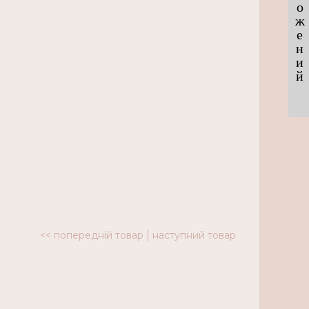
о
ж
е
н
и
й
<< попередній товар
наступний товар