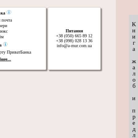
вка
 почта
К
вери
н
Питання
люкс
и
+38 (050) 665 89 12
йм
+38 (098) 028 13 36
г
та
info@a-mur.com.ua
а
рту ПриватБанка
нее...
ж
а
л
о
б
и
п
р
е
д
л