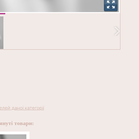
елей даної категорії
януті товари: