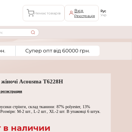
Вхід
Рус
Немає товарів
Укр
Реєстрація
н.
Супер опт вiд 60000 грн.
 жіночі Acousma T6228H
 регистрация
русики стрінги, склад тканини: 87% polyester, 13%
 Розміри: M-2 шт., L-2 шт., XL-2 шт. В упаковці 6 штук.
 в наличии