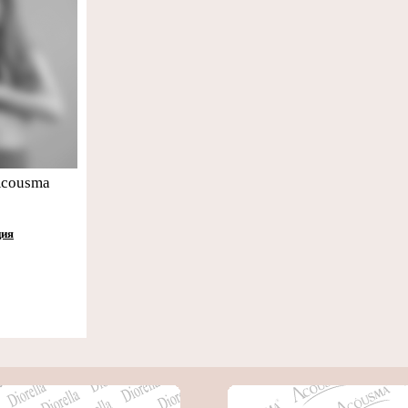
Acousma
ция