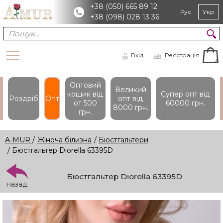
+38 (050) 665 89 12
Рус
Укр
+38 (098) 028 13 36
Вхід
Реєстрація
Оптовий
Великий
кошик вiд
Супер опт вiд
Роздріб
Опт
опт вiд
от 500
60000 грн.
8000 грн.
грн.
A-MUR
/
Жіноча білизна
/
Бюстгальтери
/ Бюстгальтер Diorella 63395D
Бюстгальтер Diorella 63395D
назад